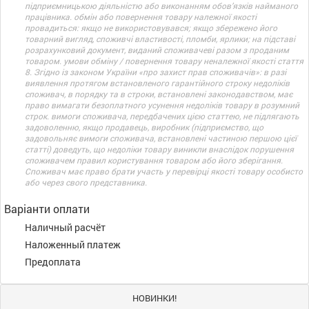
підприємницькою діяльністю або виконанням обов’язків найманого
працівника. обмін або повернення товару належної якості
провадиться: якщо не використовувався; якщо збережено його
товарний вигляд, споживчі властивості, пломби, ярлики; на підставі
розрахунковий документ, виданий споживачеві разом з проданим
товаром. умови обміну / повернення товару неналежної якості стаття
8. Згідно із законом України «про захист прав споживачів»: в разі
виявлення протягом встановленого гарантійного строку недоліків
споживач, в порядку та в строки, встановлені законодавством, має
право вимагати безоплатного усунення недоліків товару в розумний
строк. вимоги споживача, передбачених цією статтею, не підлягають
задоволенню, якщо продавець, виробник (підприємство, що
задовольняє вимоги споживача, встановлені частиною першою цієї
статті) доведуть, що недоліки товару виникли внаслідок порушення
споживачем правил користування товаром або його зберігання.
Споживач має право брати участь у перевірці якості товару особисто
або через свого представника.
Варіанти оплати
Наличный расчёт
Наложенный платеж
Предоплата
НОВИНКИ!