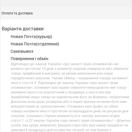
Оплата та доставка
Варіанти доставки
Новая Почта(курьер)
Новая Почта(отделение)
Самовывоз
Повернення і обмін
Відповідно до закону України «про захист прав споживачів» ви
можете протягом 14 днів з моменту покупки повернути або обміняти
товар, придбаний в магазині, за умови виконання всіх норм
передбачених законом. Умови обміну / повернення товару належної
якості стаття 9. Відповідно до закону України «про захист прав
споживачів»: споживач має право обміняти непродовольчий товар
належної якості на аналогічний у продавця, у якого він був
придбаний, якщо товар не задовольнив його за формою, габаритами,
фасоном, кольором, розміром або з інших причин не може бути ним
використаний за призначенням. Споживач має право на обмін
товару належної якості протягом чотирнадцяти днів, не рахуючи дня
покупки. споживач (термін вживається в такому значенні згідно
статті 1. п.22 закону України «про захист прав споживачів») – фізична
особа, яка купує, замовляє, використовує або має намір придбати чи
замовити продукцію для особистих потреб, не пов’язаних з