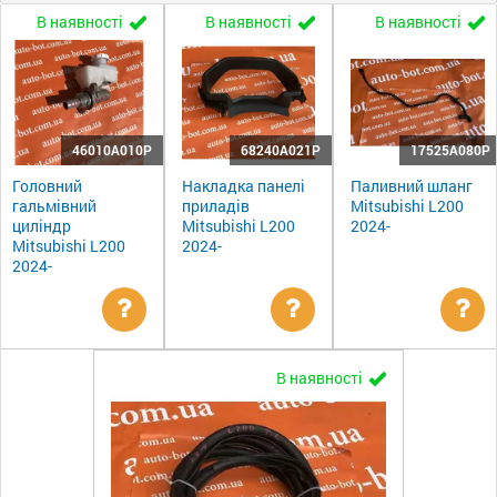
В наявності
В наявності
В наявності
46010A010P
68240A021P
17525A080P
Головний
Накладка панелі
Паливний шланг
гальмівний
приладів
Mitsubishi L200
циліндр
Mitsubishi L200
2024-
Mitsubishi L200
2024-
2024-
Уточнити
Уточнити
Ут
В наявності
ціну
ціну
цін