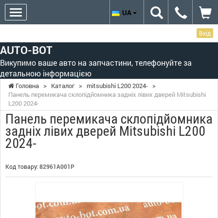
UA
Вхід
AUTO-BOT
Викупимо ваше авто на запчастини, телефонуйте за
детальною інформацією
Головна
>
Каталог
>
mitsubishi L200 2024-
>
Панель перемикача склопідйомника задніх лівих дверей Mitsubishi
L200 2024-
Панель перемикача склопідйомника
задніх лівих дверей Mitsubishi L200
2024-
Код товару:
82961A001P