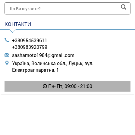
КОНТАКТИ
+380954539611
+380983920799
s
ash
amo
to1
984
@gm
ail
.co
m
Україна, Волинська обл., Луцьк, вул.
Електроаппаратна, 1
Пн- Пт, 09:00 - 21:00