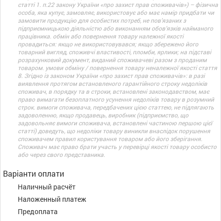
статті 1. п.22 закону України «про захист прав споживачів») – фізична
особа, яка купує, замовляє, використовує або має намір придбати чи
замовити продукцію для особистих потреб, не пов’язаних з
підприємницькою діяльністю або виконанням обов’язків найманого
працівника. обмін або повернення товару належної якості
провадиться: якщо не використовувався; якщо збережено його
товарний вигляд, споживчі властивості, пломби, ярлики; на підставі
розрахунковий документ, виданий споживачеві разом з проданим
товаром. умови обміну / повернення товару неналежної якості стаття
8. Згідно із законом України «про захист прав споживачів»: в разі
виявлення протягом встановленого гарантійного строку недоліків
споживач, в порядку та в строки, встановлені законодавством, має
право вимагати безоплатного усунення недоліків товару в розумний
строк. вимоги споживача, передбачених цією статтею, не підлягають
задоволенню, якщо продавець, виробник (підприємство, що
задовольняє вимоги споживача, встановлені частиною першою цієї
статті) доведуть, що недоліки товару виникли внаслідок порушення
споживачем правил користування товаром або його зберігання.
Споживач має право брати участь у перевірці якості товару особисто
або через свого представника.
Варіанти оплати
Наличный расчёт
Наложенный платеж
Предоплата