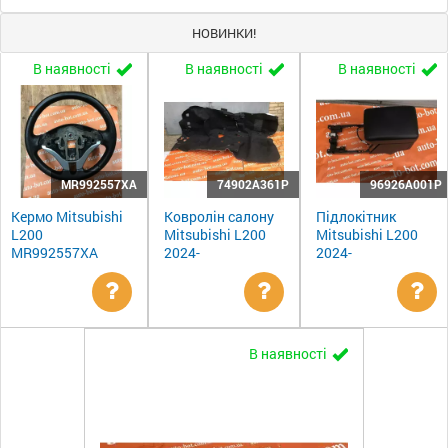
НОВИНКИ!
В наявності
В наявності
В наявності
MR992557XA
74902A361P
96926A001P
Кермо Mitsubishi
Ковролін салону
Підлокітник
L200
Mitsubishi L200
Mitsubishi L200
MR992557XA
2024-
2024-
Уточнити
Уточнити
Ут
В наявності
ціну
ціну
цін