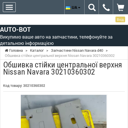
UA
Вхід
AUTO-BOT
Викупимо ваше авто на запчастини, телефонуйте за
детальною інформацією
Головна
>
Каталог
>
Запчастини Nissan Navara d40
>
Обшивка стійки центральної верхня Nissan Navara 30210360302
Обшивка стійки центральної верхня
Nissan Navara 30210360302
Код товару:
30210360302