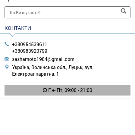
КОНТАКТИ
+380954539611
+380983920799
s
ash
amo
to1
984
@gm
ail
.co
m
Україна, Волинська обл., Луцьк, вул.
Електроаппаратна, 1
Пн- Пт, 09:00 - 21:00