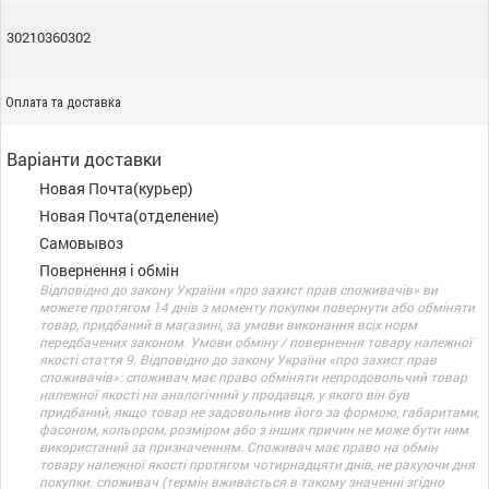
30210360302
Оплата та доставка
Варіанти доставки
Новая Почта(курьер)
Новая Почта(отделение)
Самовывоз
Повернення і обмін
Відповідно до закону України «про захист прав споживачів» ви
можете протягом 14 днів з моменту покупки повернути або обміняти
товар, придбаний в магазині, за умови виконання всіх норм
передбачених законом. Умови обміну / повернення товару належної
якості стаття 9. Відповідно до закону України «про захист прав
споживачів»: споживач має право обміняти непродовольчий товар
належної якості на аналогічний у продавця, у якого він був
придбаний, якщо товар не задовольнив його за формою, габаритами,
фасоном, кольором, розміром або з інших причин не може бути ним
використаний за призначенням. Споживач має право на обмін
товару належної якості протягом чотирнадцяти днів, не рахуючи дня
покупки. споживач (термін вживається в такому значенні згідно