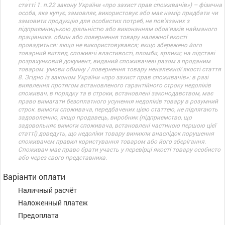
статті 1. п.22 закону України «про захист прав споживачів») – фізична
особа, яка купує, замовляє, використовує або має намір придбати чи
замовити продукцію для особистих потреб, не пов’язаних з
підприємницькою діяльністю або виконанням обов’язків найманого
працівника. обмін або повернення товару належної якості
провадиться: якщо не використовувався; якщо збережено його
товарний вигляд, споживчі властивості, пломби, ярлики; на підставі
розрахунковий документ, виданий споживачеві разом з проданим
товаром. умови обміну / повернення товару неналежної якості стаття
8. Згідно із законом України «про захист прав споживачів»: в разі
виявлення протягом встановленого гарантійного строку недоліків
споживач, в порядку та в строки, встановлені законодавством, має
право вимагати безоплатного усунення недоліків товару в розумний
строк. вимоги споживача, передбачених цією статтею, не підлягають
задоволенню, якщо продавець, виробник (підприємство, що
задовольняє вимоги споживача, встановлені частиною першою цієї
статті) доведуть, що недоліки товару виникли внаслідок порушення
споживачем правил користування товаром або його зберігання.
Споживач має право брати участь у перевірці якості товару особисто
або через свого представника.
Варіанти оплати
Наличный расчёт
Наложенный платеж
Предоплата