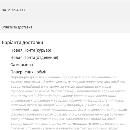
84121S9A003
Оплата та доставка
Варіанти доставки
Новая Почта(курьер)
Новая Почта(отделение)
Самовывоз
Повернення і обмін
Відповідно до закону України «про захист прав споживачів» ви
можете протягом 14 днів з моменту покупки повернути або обміняти
товар, придбаний в магазині, за умови виконання всіх норм
передбачених законом. Умови обміну / повернення товару належної
якості стаття 9. Відповідно до закону України «про захист прав
споживачів»: споживач має право обміняти непродовольчий товар
належної якості на аналогічний у продавця, у якого він був
придбаний, якщо товар не задовольнив його за формою, габаритами,
фасоном, кольором, розміром або з інших причин не може бути ним
використаний за призначенням. Споживач має право на обмін
товару належної якості протягом чотирнадцяти днів, не рахуючи дня
покупки. споживач (термін вживається в такому значенні згідно