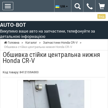
UA
Вхід
AUTO-BOT
Викупимо ваше авто на запчастини, телефонуйте за
детальною інформацією
Головна
>
Каталог
>
Запчастини Honda CR-V
>
Обшивка стійки центральна нижня Honda CR-V
Обшивка стійки центральна нижня
Honda CR-V
Код товару:
84121S9A003