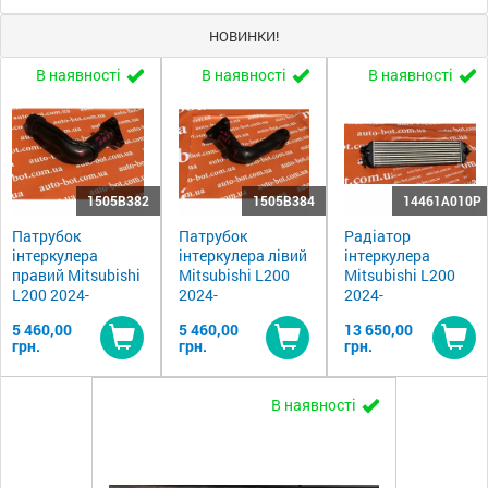
НОВИНКИ!
В наявності
В наявності
В наявності
1505B382
1505B384
14461A010P
Патрубок
Патрубок
Радіатор
інтеркулера
інтеркулера лівий
інтеркулера
правий Mitsubishi
Mitsubishi L200
Mitsubishi L200
L200 2024-
2024-
2024-
5 460,00
5 460,00
13 650,00
грн.
грн.
грн.
Купити
Купити
Ку
В наявності