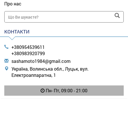
Про нас
КОНТАКТИ
+380954539611
+380983920799
s
ash
amo
to1
984
@gm
ail
.co
m
Україна, Волинська обл., Луцьк, вул.
Електроаппаратна, 1
Пн- Пт, 09:00 - 21:00