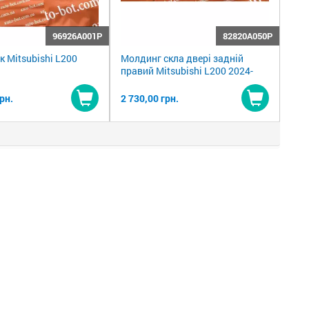
96926A001P
82820A050P
к Mitsubishi L200
Молдинг скла двері задній
правий Mitsubishi L200 2024-
рн.
2 730,00 грн.
Купити
Купити