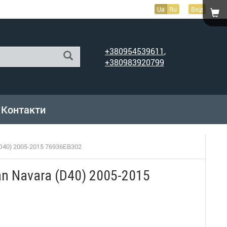
Ua
Ru
Вхід
+380954539611
,
+380983920799
Контакти
(D40) 2005-2015 76936EB302
n Navara (D40) 2005-2015