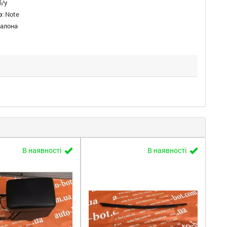
б/у
о
:
Note
салона
В наявності
В наявності