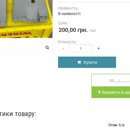
Наявність:
В наявності
Ціна :
200,00 грн.
/шт
Кількість:
-
+
Купити
Замовити в оди
тики товару:
Стан
:
Б/в