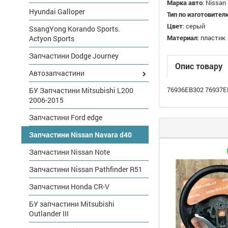
Марка авто
:
Nissan
Hyundai Galloper
Тип по изготовител
Цвет
:
серый
SsangYong Korando Sports.
Материал
:
пластик
Actyon Sports
Запчастини Dodge Journey
Опис товару
Автозапчастини
76936EB302 76937E
БУ Запчастини Mitsubishi L200
2006-2015
Запчастини Ford edge
Запчастини Nissan Navara d40
Запчастини Nissan Note
Запчастини Nissan Pathfinder R51
Запчастини Honda CR-V
БУ запчастини Mitsubishi
Outlander III