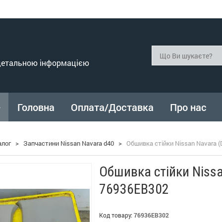
 детальною інформацією
Головна
Оплата/Доставка
Про нас
алог
>
Запчастини Nissan Navara d40
>
Обшивка стійки Nissan Navara 
Обшивка стійки Nissa
76936EB302
Код товару:
76936EB302