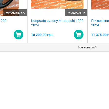
MR992557XA
74902A361P
L200
Ковролін салону Mitsubishi L200
Підлокітни
2024-
2024-
18 200,00 грн.
11 375,00 г
Купити
Купити
Все товары