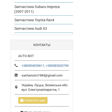
Запчастини Subaru Impreza
(2007-2011)
Запчастини Toyota Rav4
Запчастини Audi A3
КОНТАКТЫ
AUTO-BOT
+380954539611
;
+380983920799
sashamoto1984@gmail.com
Україна,
Луцьк
,
Волинська обл.
вул. Електроаппаратна, 1
Написати нам