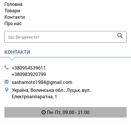
Головна
Товари
Контакти
Про нас
КОНТАКТИ
+380954539611
+380983920799
s
ash
amo
to1
984
@gm
ail
.co
m
Україна, Волинська обл., Луцьк, вул.
Електроаппаратна, 1
Пн- Пт, 09:00 - 21:00