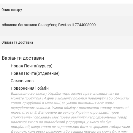
Опис товару
обшивка багажника SsangYong Rexton II 7744008000
Оплата та доставка
Варіанти доставки
Новая Почта(курьер)
Новая Почта(отделение)
Самовывоз
Повернення і обмін
Відповідно до закону України «про захист прав споживачів» ви
можете протягом 14 днів з моменту покупки повернути або обміняти
товар, придбаний в магазині, за умови виконання всіх норм
передбачених законом. Умови обміну / повернення товару належної
якості стаття 9. Відповідно до закону України «про захист прав
споживачів»: споживач має право обміняти непродовольчий товар
належної якості на аналогічний у продавця, у якого він був
придбаний, якщо товар не задовольнив його за формою, габаритами,
фасоном, кольором, розміром або з інших причин не може бути ним