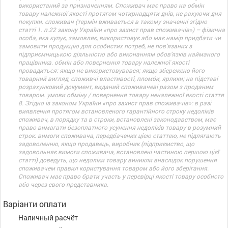
використаний за призначенням. Споживач має право на обмін
товару належної якості протягом чотирнадцяти днів, не рахуючи дня
покупки. споживач (термін вживається в такому значенні згідно
статті 1. п.22 закону України «про захист прав споживачів») – фізична
особа, яка купує, замовляє, використовує або має намір придбати чи
замовити продукцію для особистих потреб, не пов’язаних з
підприємницькою діяльністю або виконанням обов’язків найманого
працівника. обмін або повернення товару належної якості
провадиться: якщо не використовувався; якщо збережено його
товарний вигляд, споживчі властивості, пломби, ярлики; на підставі
розрахунковий документ, виданий споживачеві разом з проданим
товаром. умови обміну / повернення товару неналежної якості стаття
8. Згідно із законом України «про захист прав споживачів»: в разі
виявлення протягом встановленого гарантійного строку недоліків
споживач, в порядку та в строки, встановлені законодавством, має
право вимагати безоплатного усунення недоліків товару в розумний
строк. вимоги споживача, передбачених цією статтею, не підлягають
задоволенню, якщо продавець, виробник (підприємство, що
задовольняє вимоги споживача, встановлені частиною першою цієї
статті) доведуть, що недоліки товару виникли внаслідок порушення
споживачем правил користування товаром або його зберігання.
Споживач має право брати участь у перевірці якості товару особисто
або через свого представника.
Варіанти оплати
Наличный расчёт