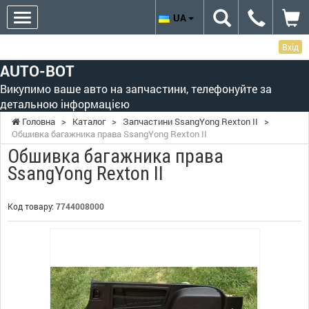
UA
Вхід
AUTO-BOT
Викупимо ваше авто на запчастини, телефонуйте за
детальною інформацією
Головна
>
Каталог
>
Запчастини SsangYong Rexton II
>
Обшивка багажника права SsangYong Rexton II
Обшивка багажника права
SsangYong Rexton II
Код товару:
7744008000