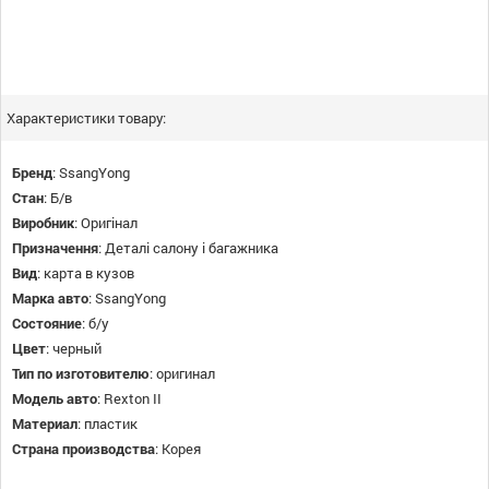
Характеристики товару:
Бренд
:
SsangYong
Стан
:
Б/в
Виробник
:
Оригінал
Призначення
:
Деталі салону і багажника
Вид
:
карта в кузов
Марка авто
:
SsangYong
Состояние
:
б/у
Цвет
:
черный
Тип по изготовителю
:
оригинал
Модель авто
:
Rexton II
Материал
:
пластик
Страна производства
:
Корея