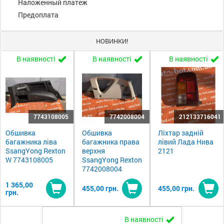
Наложенный платеж
Предоплата
НОВИНКИ!
В наявності
В наявності
В наявності
7743108005
7742008004
212133716041
Обшивка
Обшивка
Ліхтар задній
багажника ліва
багажника права
лівий Лада Нива
SsangYong Rexton
верхня
2121
W 7743108005
SsangYong Rexton
7742008004
1 365,00
455,00 грн.
455,00 грн.
грн.
Купити
Купити
Ку
В наявності