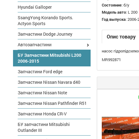
Состояние
:
б/у
Hyundai Galloper
Модель авто
:
L 200
SsangYong Korando Sports.
Год выпуска
:
2006-
Actyon Sports
Запчастини Dodge Journey
Опис товару
Автозапчастини
насос гідропідсилюв
БУ Запчастини Mitsubishi L200
MR992871
2006-2015
Запчастини Ford edge
Запчастини Nissan Navara d40
Запчастини Nissan Note
Запчастини Nissan Pathfinder R51
Запчастини Honda CR-V
БУ запчастини Mitsubishi
Outlander III