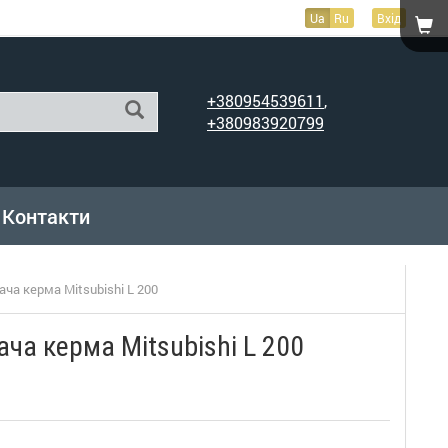
Ua
Ru
Вхід
+380954539611
,
+380983920799
Контакти
ча керма Mitsubishi L 200
ча керма Mitsubishi L 200