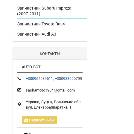
Запчастини Subaru Impreza
(2007-2011)
Запчастини Toyota Rav4
Запчастини Audi A3
КОНТАКТЫ
AUTO-BOT
+380954539611
;
+380983920799
sashamoto1984@gmail.com
Україна,
Луцьк
,
Волинська обл.
вул. Електроаппаратна, 1
Написати нам