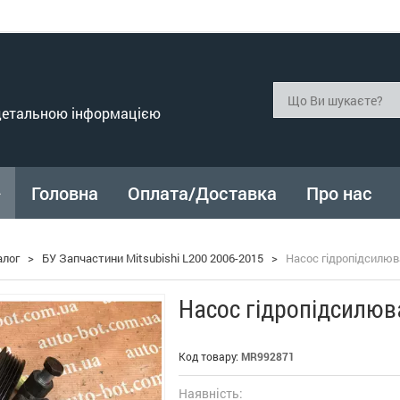
 детальною інформацією
Головна
Оплата/Доставка
Про нас
алог
>
БУ Запчастини Mitsubishi L200 2006-2015
>
Насос гідропідсилюва
Насос гідропідсилюва
Код товару:
MR992871
Наявність: