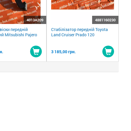
4013A209
4881160230
віски передній
Стабілізатор передній Toyota
ий Mitsubishi Pajero
Land Cruiser Prado 120
н.
3 185,00 грн.
Купити
Купити