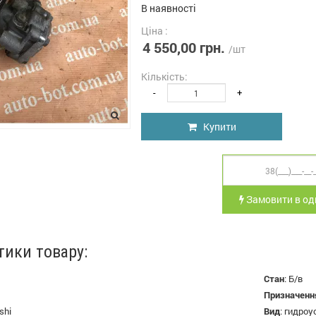
В наявності
Ціна :
4 550,00 грн.
/шт
Кількість:
-
+
Купити
Замовити в оди
тики товару:
Стан
:
Б/в
Призначенн
shi
Вид
:
гидроу