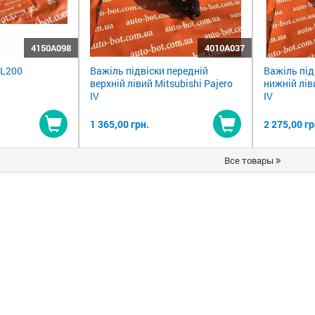
4150A098
4010A037
 L200
Важіль підвіски передній
Важіль під
верхній лівий Mitsubishi Pajero
нижній лів
IV
IV
1 365,00 грн.
2 275,00 гр
Купити
Купити
Все товары