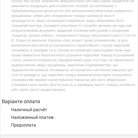
особа, яка купує, замовляє, використовує або має намір придбати чи
замовити продукцію для особистих потреб, не пов’язаних з
підприємницькою діяльністю або виконанням обов’язків найманого
працівника. обмін або повернення товару належної якості
провадиться: якщо не використовувався; якщо збережено його
товарний вигляд, споживчі властивості, пломби, ярлики; на підставі
розрахунковий документ, виданий споживачеві разом з проданим
товаром. умови обміну / повернення товару неналежної якості стаття
8. Згідно із законом України «про захист прав споживачів»: в разі
виявлення протягом встановленого гарантійного строку недоліків
споживач, в порядку та в строки, встановлені законодавством, має
право вимагати безоплатного усунення недоліків товару в розумний
строк. вимоги споживача, передбачених цією статтею, не підлягають
задоволенню, якщо продавець, виробник (підприємство, що
задовольняє вимоги споживача, встановлені частиною першою цієї
статті) доведуть, що недоліки товару виникли внаслідок порушення
споживачем правил користування товаром або його зберігання.
Споживач має право брати участь у перевірці якості товару особисто
або через свого представника.
Варіанти оплати
Наличный расчёт
Наложенный платеж
Предоплата