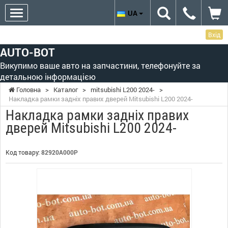
UA
Вхід
AUTO-BOT
Викупимо ваше авто на запчастини, телефонуйте за
детальною інформацією
Головна
>
Каталог
>
mitsubishi L200 2024-
>
Накладка рамки задніх правих дверей Mitsubishi L200 2024-
Накладка рамки задніх правих
дверей Mitsubishi L200 2024-
Код товару:
82920A000P