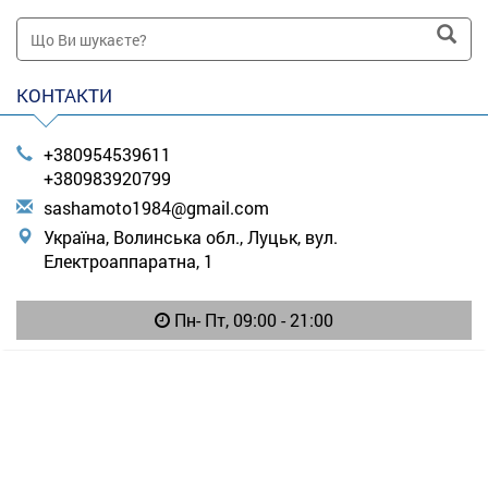
КОНТАКТИ
+380954539611
+380983920799
s
ash
amo
to1
984
@gm
ail
.co
m
Україна, Волинська обл., Луцьк, вул.
Електроаппаратна, 1
Пн- Пт, 09:00 - 21:00