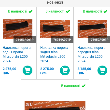
НОВИНКИ!
В наявності
В наявності
В наявності
76953A001P
76954A001P
76952A001P
Накладка порога
Накладка порога
Накладка порога
задня права
задня ліва
передня ліва
Mitsubishi L200
Mitsubishi L200
Mitsubishi L200
2024-
2024-
2024-
2 275,00
2 275,00
3 185,00
грн.
грн.
грн.
Купити
Купити
Ку
В наявності