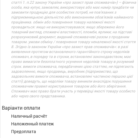
статті 1. п.22 закону України «про захист прав споживачів») – фізична
особа, яка купує, замовляє, використовує або має намір придбати чи
замовити продукцію для особистих потреб, не пов’язаних з
підприємницькою діяльністю або виконанням обов’язків найманого
працівника. обмін або повернення товару належної якості
провадиться: якщо не використовувався; якщо збережено його
товарний вигляд, споживчі властивості, пломби, ярлики; на підставі
розрахунковий документ, виданий споживачеві разом з проданим
товаром. умови обміну / повернення товару неналежної якості стаття
8. Згідно із законом України «про захист прав споживачів»: в разі
виявлення протягом встановленого гарантійного строку недоліків
споживач, в порядку та в строки, встановлені законодавством, має
право вимагати безоплатного усунення недоліків товару в розумний
строк. вимоги споживача, передбачених цією статтею, не підлягають
задоволенню, якщо продавець, виробник (підприємство, що
задовольняє вимоги споживача, встановлені частиною першою цієї
статті) доведуть, що недоліки товару виникли внаслідок порушення
споживачем правил користування товаром або його зберігання.
Споживач має право брати участь у перевірці якості товару особисто
або через свого представника.
Варіанти оплати
Наличный расчёт
Наложенный платеж
Предоплата