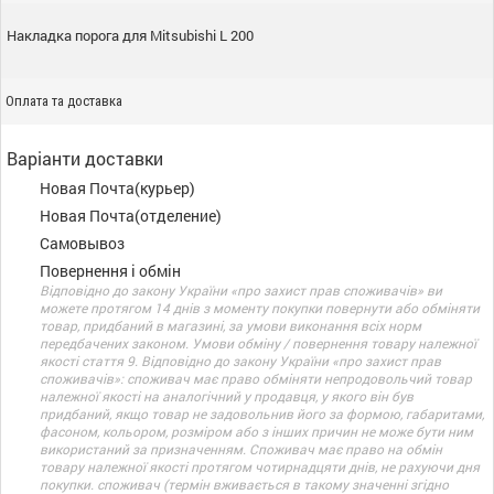
Накладка порога для Mitsubishi L 200
Оплата та доставка
Варіанти доставки
Новая Почта(курьер)
Новая Почта(отделение)
Самовывоз
Повернення і обмін
Відповідно до закону України «про захист прав споживачів» ви
можете протягом 14 днів з моменту покупки повернути або обміняти
товар, придбаний в магазині, за умови виконання всіх норм
передбачених законом. Умови обміну / повернення товару належної
якості стаття 9. Відповідно до закону України «про захист прав
споживачів»: споживач має право обміняти непродовольчий товар
належної якості на аналогічний у продавця, у якого він був
придбаний, якщо товар не задовольнив його за формою, габаритами,
фасоном, кольором, розміром або з інших причин не може бути ним
використаний за призначенням. Споживач має право на обмін
товару належної якості протягом чотирнадцяти днів, не рахуючи дня
покупки. споживач (термін вживається в такому значенні згідно