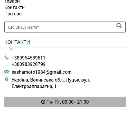
Товари
Контакти
Про нас
КОНТАКТИ
+380954539611
+380983920799
s
ash
amo
to1
984
@gm
ail
.co
m
Україна, Волинська обл., Луцьк, вул.
Електроаппаратна, 1
Пн- Пт, 09:00 - 21:00