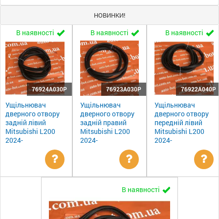
НОВИНКИ!
В наявності
В наявності
В наявності
76924A030P
76923A030P
76922A040P
Ущільнювач
Ущільнювач
Ущільнювач
дверного отвору
дверного отвору
дверного отвору
задній лівий
задній правий
передній лівий
Mitsubishi L200
Mitsubishi L200
Mitsubishi L200
2024-
2024-
2024-
Уточнити
Уточнити
Ут
В наявності
ціну
ціну
цін