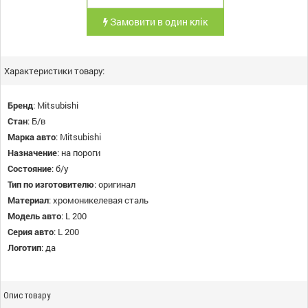
Замовити в один клік
Характеристики товару:
Бренд
:
Mitsubishi
Стан
:
Б/в
Марка авто
:
Mitsubishi
Назначение
:
на пороги
Состояние
:
б/у
Тип по изготовителю
:
оригинал
Материал
:
хромоникелевая сталь
Модель авто
:
L 200
Серия авто
:
L 200
Логотип
:
да
Опис товару