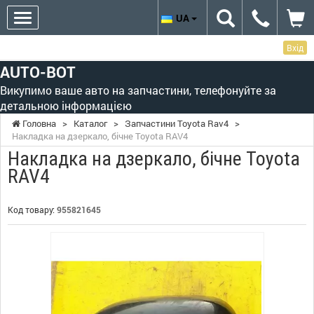
UA
Вхід
AUTO-BOT
Викупимо ваше авто на запчастини, телефонуйте за
детальною інформацією
Головна
>
Каталог
>
Запчастини Toyota Rav4
>
Накладка на дзеркало, бічне Toyota RAV4
Накладка на дзеркало, бічне Toyota
RAV4
Код товару:
955821645