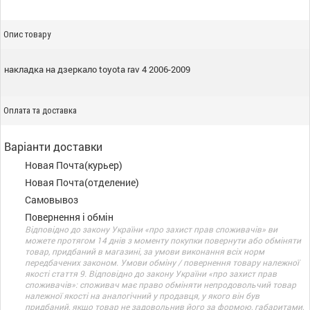
Опис товару
накладка на дзеркало toyota rav 4 2006-2009
Оплата та доставка
Варіанти доставки
Новая Почта(курьер)
Новая Почта(отделение)
Самовывоз
Повернення і обмін
Відповідно до закону України «про захист прав споживачів» ви
можете протягом 14 днів з моменту покупки повернути або обміняти
товар, придбаний в магазині, за умови виконання всіх норм
передбачених законом. Умови обміну / повернення товару належної
якості стаття 9. Відповідно до закону України «про захист прав
споживачів»: споживач має право обміняти непродовольчий товар
належної якості на аналогічний у продавця, у якого він був
придбаний, якщо товар не задовольнив його за формою, габаритами,