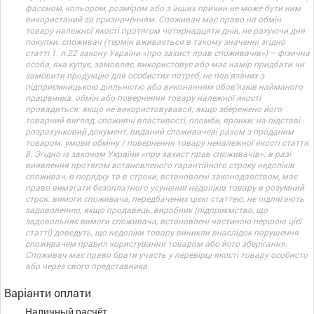
фасоном, кольором, розміром або з інших причин не може бути ним
використаний за призначенням. Споживач має право на обмін
товару належної якості протягом чотирнадцяти днів, не рахуючи дня
покупки. споживач (термін вживається в такому значенні згідно
статті 1. п.22 закону України «про захист прав споживачів») – фізична
особа, яка купує, замовляє, використовує або має намір придбати чи
замовити продукцію для особистих потреб, не пов’язаних з
підприємницькою діяльністю або виконанням обов’язків найманого
працівника. обмін або повернення товару належної якості
провадиться: якщо не використовувався; якщо збережено його
товарний вигляд, споживчі властивості, пломби, ярлики; на підставі
розрахунковий документ, виданий споживачеві разом з проданим
товаром. умови обміну / повернення товару неналежної якості стаття
8. Згідно із законом України «про захист прав споживачів»: в разі
виявлення протягом встановленого гарантійного строку недоліків
споживач, в порядку та в строки, встановлені законодавством, має
право вимагати безоплатного усунення недоліків товару в розумний
строк. вимоги споживача, передбачених цією статтею, не підлягають
задоволенню, якщо продавець, виробник (підприємство, що
задовольняє вимоги споживача, встановлені частиною першою цієї
статті) доведуть, що недоліки товару виникли внаслідок порушення
споживачем правил користування товаром або його зберігання.
Споживач має право брати участь у перевірці якості товару особисто
або через свого представника.
Варіанти оплати
Наличный расчёт