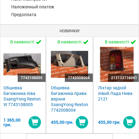
Наложенный платеж
Предоплата
НОВИНКИ!
В наявності
В наявності
В наявності
7743108005
7742008004
212133716041
Обшивка
Обшивка
Ліхтар задній
багажника ліва
багажника права
лівий Лада Нива
SsangYong Rexton
верхня
2121
W 7743108005
SsangYong Rexton
7742008004
1 365,00
455,00 грн.
455,00 грн.
грн.
Купити
Купити
Ку