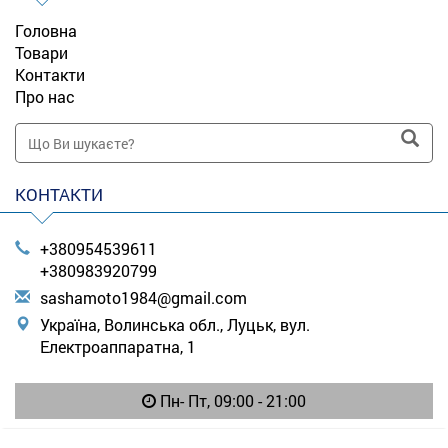
Головна
Товари
Контакти
Про нас
КОНТАКТИ
+380954539611
+380983920799
s
ash
amo
to1
984
@gm
ail
.co
m
Україна, Волинська обл., Луцьк, вул.
Електроаппаратна, 1
Пн- Пт, 09:00 - 21:00