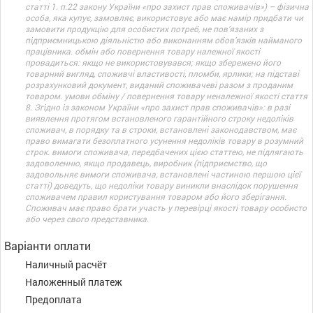
статті 1. п.22 закону України «про захист прав споживачів») – фізична
особа, яка купує, замовляє, використовує або має намір придбати чи
замовити продукцію для особистих потреб, не пов’язаних з
підприємницькою діяльністю або виконанням обов’язків найманого
працівника. обмін або повернення товару належної якості
провадиться: якщо не використовувався; якщо збережено його
товарний вигляд, споживчі властивості, пломби, ярлики; на підставі
розрахунковий документ, виданий споживачеві разом з проданим
товаром. умови обміну / повернення товару неналежної якості стаття
8. Згідно із законом України «про захист прав споживачів»: в разі
виявлення протягом встановленого гарантійного строку недоліків
споживач, в порядку та в строки, встановлені законодавством, має
право вимагати безоплатного усунення недоліків товару в розумний
строк. вимоги споживача, передбачених цією статтею, не підлягають
задоволенню, якщо продавець, виробник (підприємство, що
задовольняє вимоги споживача, встановлені частиною першою цієї
статті) доведуть, що недоліки товару виникли внаслідок порушення
споживачем правил користування товаром або його зберігання.
Споживач має право брати участь у перевірці якості товару особисто
або через свого представника.
Варіанти оплати
Наличный расчёт
Наложенный платеж
Предоплата