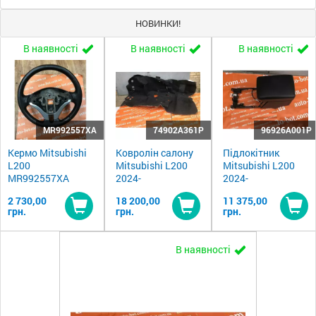
НОВИНКИ!
В наявності
В наявності
В наявності
MR992557XA
74902A361P
96926A001P
Кермо Mitsubishi
Ковролін салону
Підлокітник
L200
Mitsubishi L200
Mitsubishi L200
MR992557XA
2024-
2024-
2 730,00
18 200,00
11 375,00
грн.
грн.
грн.
Купити
Купити
Ку
В наявності