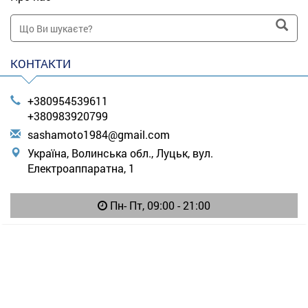
КОНТАКТИ
+380954539611
+380983920799
s
ash
amo
to1
984
@gm
ail
.co
m
Україна, Волинська обл., Луцьк, вул.
Електроаппаратна, 1
Пн- Пт, 09:00 - 21:00