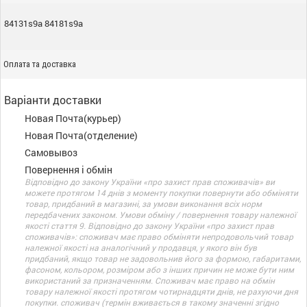
84131s9a 84181s9a
Оплата та доставка
Варіанти доставки
Новая Почта(курьер)
Новая Почта(отделение)
Самовывоз
Повернення і обмін
Відповідно до закону України «про захист прав споживачів» ви
можете протягом 14 днів з моменту покупки повернути або обміняти
товар, придбаний в магазині, за умови виконання всіх норм
передбачених законом. Умови обміну / повернення товару належної
якості стаття 9. Відповідно до закону України «про захист прав
споживачів»: споживач має право обміняти непродовольчий товар
належної якості на аналогічний у продавця, у якого він був
придбаний, якщо товар не задовольнив його за формою, габаритами,
фасоном, кольором, розміром або з інших причин не може бути ним
використаний за призначенням. Споживач має право на обмін
товару належної якості протягом чотирнадцяти днів, не рахуючи дня
покупки. споживач (термін вживається в такому значенні згідно