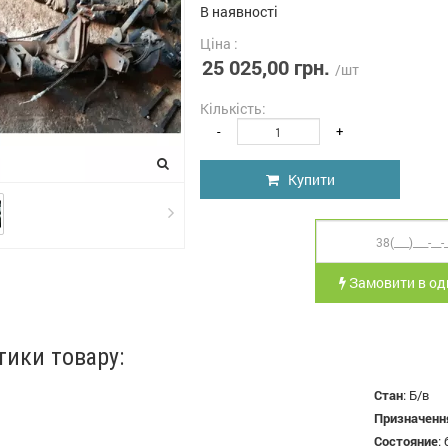
В наявності
Ціна :
25 025,00 грн.
/шт
Кількість:
-
+
Купити
Замовити в оди
тики товару:
Стан
:
Б/в
Призначенн
Состояние
: