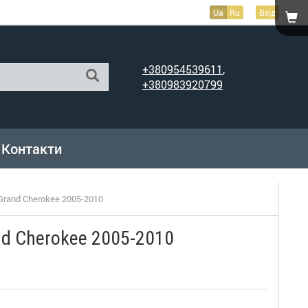
Ua
Ru
Вхід
+380954539611
,
+380983920799
Контакти
Grand Cherokee 2005-2010
nd Cherokee 2005-2010