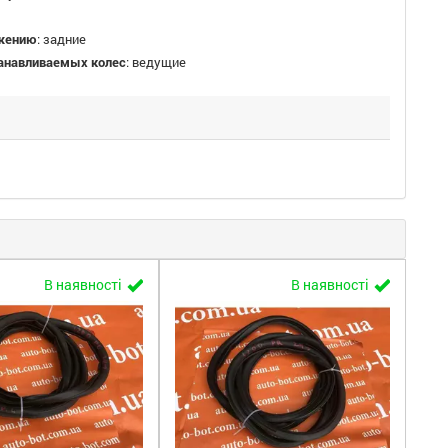
жению
:
задние
танавливаемых колес
:
ведущие
В наявності
В наявності