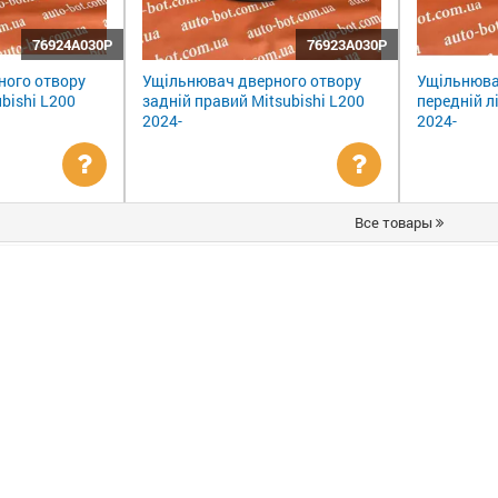
76924A030P
76923A030P
ного отвору
Ущільнювач дверного отвору
Ущільнюва
ubishi L200
задній правий Mitsubishi L200
передній л
2024-
2024-
Уточнити
Уточнити
Все товары
ціну
ціну