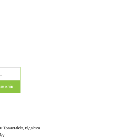
н клік
я
:
Трансмісія, підвіска
б/у