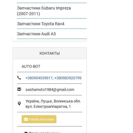
Запчастини Subaru Impreza
(2007-2011)
Запчастини Toyota Rav4
Запчастини Audi A3
КОНТАКТЫ
AUTO-BOT
+380954539611
;
+380983920799
sashamoto1984@gmail.com
Україна,
Луцьк
,
Волинська обл.
вул. Електроаппаратна, 1
Написати нам