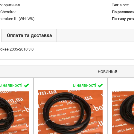
ю
:
оригинал
Тип
:
мост
 Cherokee
По располо
herokee III (WH; WK)
По типу ус
Оплата та доставка
rokee 2005-2010 3.0
НОВИНКИ!
В наявності
В наявності