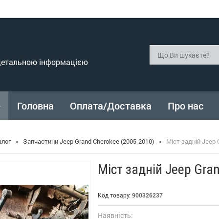
 детальною інформацією
Головна
Оплата/Доставка
Про нас
алог
>
Запчастини Jeep Grand Cherokee (2005-2010)
>
Міст задній Jeep 
Міст задній Jeep Gra
Код товару:
900326237
Наявність: