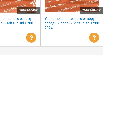
76922A040P
76921A040P
ч дверного отвору
Ущільнювач дверного отвору
івий Mitsubishi L200
передній правий Mitsubishi L200
2024-
Уточнити
Уточни
ціну
ціну