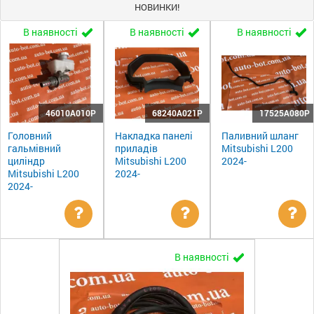
НОВИНКИ!
В наявності
В наявності
В наявності
46010A010P
68240A021P
17525A080P
Головний
Накладка панелі
Паливний шланг
гальмівний
приладів
Mitsubishi L200
циліндр
Mitsubishi L200
2024-
Mitsubishi L200
2024-
2024-
Уточнити
Уточнити
Ут
В наявності
ціну
ціну
цін