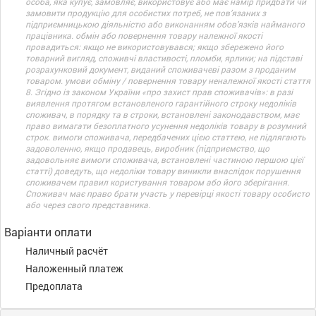
особа, яка купує, замовляє, використовує або має намір придбати чи
замовити продукцію для особистих потреб, не пов’язаних з
підприємницькою діяльністю або виконанням обов’язків найманого
працівника. обмін або повернення товару належної якості
провадиться: якщо не використовувався; якщо збережено його
товарний вигляд, споживчі властивості, пломби, ярлики; на підставі
розрахунковий документ, виданий споживачеві разом з проданим
товаром. умови обміну / повернення товару неналежної якості стаття
8. Згідно із законом України «про захист прав споживачів»: в разі
виявлення протягом встановленого гарантійного строку недоліків
споживач, в порядку та в строки, встановлені законодавством, має
право вимагати безоплатного усунення недоліків товару в розумний
строк. вимоги споживача, передбачених цією статтею, не підлягають
задоволенню, якщо продавець, виробник (підприємство, що
задовольняє вимоги споживача, встановлені частиною першою цієї
статті) доведуть, що недоліки товару виникли внаслідок порушення
споживачем правил користування товаром або його зберігання.
Споживач має право брати участь у перевірці якості товару особисто
або через свого представника.
Варіанти оплати
Наличный расчёт
Наложенный платеж
Предоплата