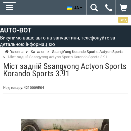
UA
Вхід
AUTO-BOT
Викупимо ваше авто на запчастини, телефонуйте за
детальною інформацією
Головна
>
Каталог
>
SsangYong Korando Sports. Actyon Sports
>
Міст задній Ssangyong Actyon Sports Korando Sports 3.91
Міст задній Ssangyong Actyon Sports
Korando Sports 3.91
Код товару:
4210009E04