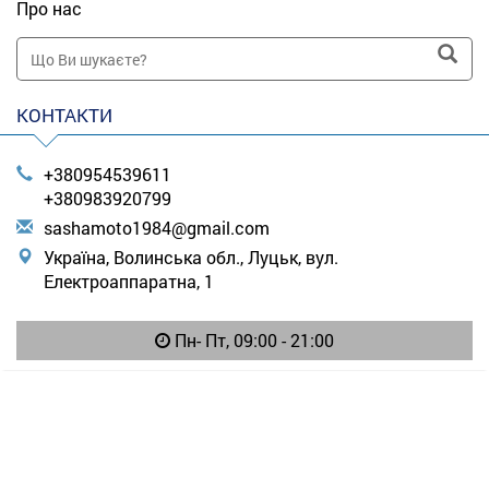
Про нас
КОНТАКТИ
+380954539611
+380983920799
s
ash
amo
to1
984
@gm
ail
.co
m
Україна, Волинська обл., Луцьк, вул.
Електроаппаратна, 1
Пн- Пт, 09:00 - 21:00