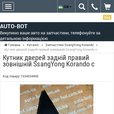
UA
Вхід
AUTO-BOT
Викупимо ваше авто на запчастини, телефонуйте за
детальною інформацією
Головна
>
Каталог
>
Запчастини SsangYong Korando
>
Кутник дверей задній правий зовнішній SsangYong Korando c
Кутник дверей задній правий
зовнішній SsangYong Korando c
Код товару:
7334034000