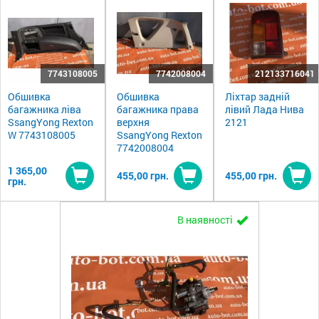
7743108005
7742008004
212133716041
Обшивка
Обшивка
Ліхтар задній
багажника ліва
багажника права
лівий Лада Нива
SsangYong Rexton
верхня
2121
W 7743108005
SsangYong Rexton
7742008004
1 365,00
455,00 грн.
455,00 грн.
грн.
Купити
Купити
Ку
В наявності