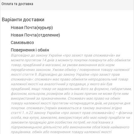
Оплата та доставка
Варіанти доставки
Новая Почта(курьер)
Новая Почта(отделение)
Самовывоз
Повернення і обмін
Відповідно до закону України «про захист прав споживачів» ви
можете протягом 14 днів з моменту покупки повернути або обміняти
товар, придбаний в магазині, за умови виконання всіх норм
передбачених законом. Умови обміну / повернення товару належної
якості стаття 9. Відповідно до закону України «про захист прав
споживачів»: споживач має право обміняти непродовольчий товар
належної якості на аналогічний у продавця, у якого він був
придбаний, якщо товар не задовольнив його за формою, габаритами,
фасоном, кольором, розміром або з інших причин не може бути ним
використаний за призначенням. Споживач має право на обмін
товару належної якості протягом чотирнадцяти днів, не рахуючи дня
покупки. споживач (термін вживається в такому значенні згідно
статті 1. п.22 закону України «про захист прав споживачів») – фізична
особа, яка купує, замовляє, використовує або має намір придбати чи
замовити продукцію для особистих потреб, не пов’язаних з
підприємницькою діяльністю або виконанням обов’язків найманого
працівника. обмін або повернення товару належної якості