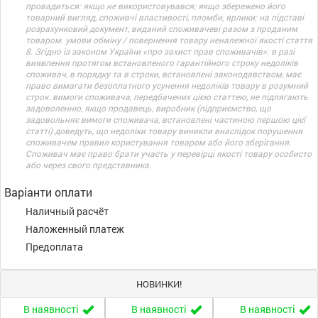
провадиться: якщо не використовувався; якщо збережено його
товарний вигляд, споживчі властивості, пломби, ярлики; на підставі
розрахунковий документ, виданий споживачеві разом з проданим
товаром. умови обміну / повернення товару неналежної якості стаття
8. Згідно із законом України «про захист прав споживачів»: в разі
виявлення протягом встановленого гарантійного строку недоліків
споживач, в порядку та в строки, встановлені законодавством, має
право вимагати безоплатного усунення недоліків товару в розумний
строк. вимоги споживача, передбачених цією статтею, не підлягають
задоволенню, якщо продавець, виробник (підприємство, що
задовольняє вимоги споживача, встановлені частиною першою цієї
статті) доведуть, що недоліки товару виникли внаслідок порушення
споживачем правил користування товаром або його зберігання.
Споживач має право брати участь у перевірці якості товару особисто
або через свого представника.
Варіанти оплати
Наличный расчёт
Наложенный платеж
Предоплата
НОВИНКИ!
В наявності
В наявності
В наявності