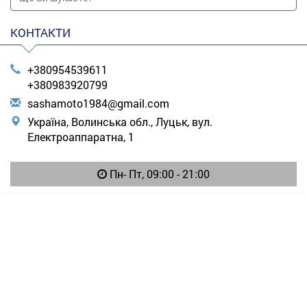
КОНТАКТИ
+380954539611
+380983920799
s
ash
amo
to1
984
@gm
ail
.co
m
Україна, Волинська обл., Луцьк, вул.
Електроаппаратна, 1
Пн- Пт, 09:00 - 21:00