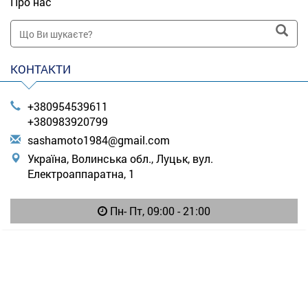
Про нас
КОНТАКТИ
+380954539611
+380983920799
s
ash
amo
to1
984
@gm
ail
.co
m
Україна, Волинська обл., Луцьк, вул.
Електроаппаратна, 1
Пн- Пт, 09:00 - 21:00