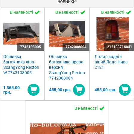
НОВИНКИ!
В наявності
В наявності
В наявності
7743108005
7742008004
212133716041
Обшивка
Обшивка
Ліхтар задній
багажника ліва
багажника права
лівий Лада Нива
SsangYong Rexton
верхня
2121
W 7743108005
SsangYong Rexton
7742008004
1 365,00
455,00 грн.
455,00 грн.
грн.
Купити
Купити
Ку
В наявності