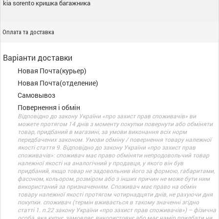
kia sorento кришка багажника
Оплата та доставка
Варіанти доставки
Новая Почта(курьер)
Новая Почта(отделение)
Самовывоз
Повернення і обмін
Відповідно до закону України «про захист прав споживачів» ви
можете протягом 14 днів з моменту покупки повернути або обміняти
товар, придбаний в магазині, за умови виконання всіх норм
передбачених законом. Умови обміну / повернення товару належної
якості стаття 9. Відповідно до закону України «про захист прав
споживачів»: споживач має право обміняти непродовольчий товар
належної якості на аналогічний у продавця, у якого він був
придбаний, якщо товар не задовольнив його за формою, габаритами,
фасоном, кольором, розміром або з інших причин не може бути ним
використаний за призначенням. Споживач має право на обмін
товару належної якості протягом чотирнадцяти днів, не рахуючи дня
покупки. споживач (термін вживається в такому значенні згідно
статті 1. п.22 закону України «про захист прав споживачів») – фізична
особа, яка купує, замовляє, використовує або має намір придбати чи