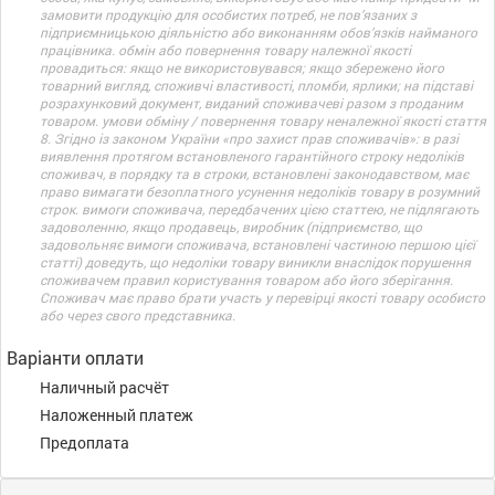
замовити продукцію для особистих потреб, не пов’язаних з
підприємницькою діяльністю або виконанням обов’язків найманого
працівника. обмін або повернення товару належної якості
провадиться: якщо не використовувався; якщо збережено його
товарний вигляд, споживчі властивості, пломби, ярлики; на підставі
розрахунковий документ, виданий споживачеві разом з проданим
товаром. умови обміну / повернення товару неналежної якості стаття
8. Згідно із законом України «про захист прав споживачів»: в разі
виявлення протягом встановленого гарантійного строку недоліків
споживач, в порядку та в строки, встановлені законодавством, має
право вимагати безоплатного усунення недоліків товару в розумний
строк. вимоги споживача, передбачених цією статтею, не підлягають
задоволенню, якщо продавець, виробник (підприємство, що
задовольняє вимоги споживача, встановлені частиною першою цієї
статті) доведуть, що недоліки товару виникли внаслідок порушення
споживачем правил користування товаром або його зберігання.
Споживач має право брати участь у перевірці якості товару особисто
або через свого представника.
Варіанти оплати
Наличный расчёт
Наложенный платеж
Предоплата