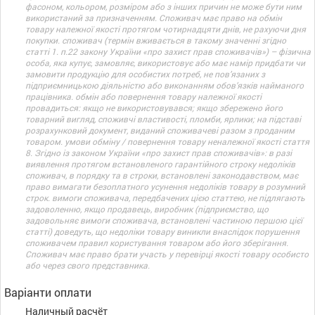
фасоном, кольором, розміром або з інших причин не може бути ним
використаний за призначенням. Споживач має право на обмін
товару належної якості протягом чотирнадцяти днів, не рахуючи дня
покупки. споживач (термін вживається в такому значенні згідно
статті 1. п.22 закону України «про захист прав споживачів») – фізична
особа, яка купує, замовляє, використовує або має намір придбати чи
замовити продукцію для особистих потреб, не пов’язаних з
підприємницькою діяльністю або виконанням обов’язків найманого
працівника. обмін або повернення товару належної якості
провадиться: якщо не використовувався; якщо збережено його
товарний вигляд, споживчі властивості, пломби, ярлики; на підставі
розрахунковий документ, виданий споживачеві разом з проданим
товаром. умови обміну / повернення товару неналежної якості стаття
8. Згідно із законом України «про захист прав споживачів»: в разі
виявлення протягом встановленого гарантійного строку недоліків
споживач, в порядку та в строки, встановлені законодавством, має
право вимагати безоплатного усунення недоліків товару в розумний
строк. вимоги споживача, передбачених цією статтею, не підлягають
задоволенню, якщо продавець, виробник (підприємство, що
задовольняє вимоги споживача, встановлені частиною першою цієї
статті) доведуть, що недоліки товару виникли внаслідок порушення
споживачем правил користування товаром або його зберігання.
Споживач має право брати участь у перевірці якості товару особисто
або через свого представника.
Варіанти оплати
Наличный расчёт