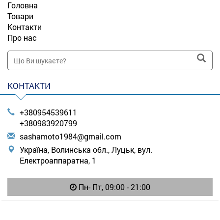
Головна
Товари
Контакти
Про нас
КОНТАКТИ
+380954539611
+380983920799
s
ash
amo
to1
984
@gm
ail
.co
m
Україна, Волинська обл., Луцьк, вул.
Електроаппаратна, 1
Пн- Пт, 09:00 - 21:00