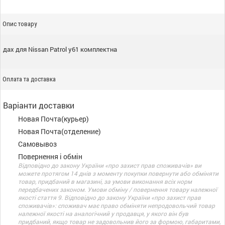
Опис товару
дах для Nissan Patrol y61 комплектна
Оплата та доставка
Варіанти доставки
Новая Почта(курьер)
Новая Почта(отделение)
Самовывоз
Повернення і обмін
Відповідно до закону України «про захист прав споживачів» ви
можете протягом 14 днів з моменту покупки повернути або обміняти
товар, придбаний в магазині, за умови виконання всіх норм
передбачених законом. Умови обміну / повернення товару належної
якості стаття 9. Відповідно до закону України «про захист прав
споживачів»: споживач має право обміняти непродовольчий товар
належної якості на аналогічний у продавця, у якого він був
придбаний, якщо товар не задовольнив його за формою, габаритами,