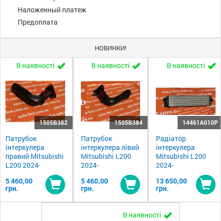
Наложенный платеж
Предоплата
НОВИНКИ!
В наявності
В наявності
В наявності
1505B382
1505B384
14461A010P
Патрубок
Патрубок
Радіатор
інтеркулера
інтеркулера лівий
інтеркулера
правий Mitsubishi
Mitsubishi L200
Mitsubishi L200
L200 2024-
2024-
2024-
5 460,00
5 460,00
13 650,00
грн.
грн.
грн.
Купити
Купити
Ку
В наявності