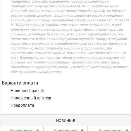
працівника. обмін або повернення товару належної якості
провадиться: якщо не використовувався; якщо збережено його
товарний вигляд, споживчі властивості, пломби, ярлики; на підставі
розрахунковий документ, виданий споживачеві разом з проданим
товаром. умови обміну / повернення товару неналежної якості стаття
8. Згідно із законом України «про захист прав споживачів»: в разі
виявлення протягом встановленого гарантійного строку недоліків
споживач, в порядку та в строки, встановлені законодавством, має
право вимагати безоплатного усунення недоліків товару в розумний
строк. вимоги споживача, передбачених цією статтею, не підлягають
задоволенню, якщо продавець, виробник (підприємство, що
задовольняє вимоги споживача, встановлені частиною першою цієї
статті) доведуть, що недоліки товару виникли внаслідок порушення
споживачем правил користування товаром або його зберігання.
Споживач має право брати участь у перевірці якості товару особисто
або через свого представника.
Варіанти оплати
Наличный расчёт
Наложенный платеж
Предоплата
НОВИНКИ!
В наявності
В наявності
В наявності