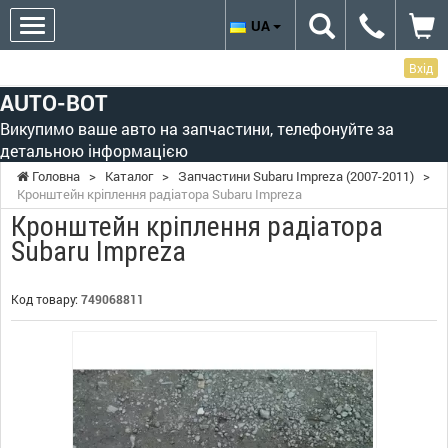
UA
Вхід
AUTO-BOT
Викупимо ваше авто на запчастини, телефонуйте за
детальною інформацією
Головна
>
Каталог
>
Запчастини Subaru Impreza (2007-2011)
>
Кронштейн кріплення радіатора Subaru Impreza
Кронштейн кріплення радіатора
Subaru Impreza
Код товару:
749068811