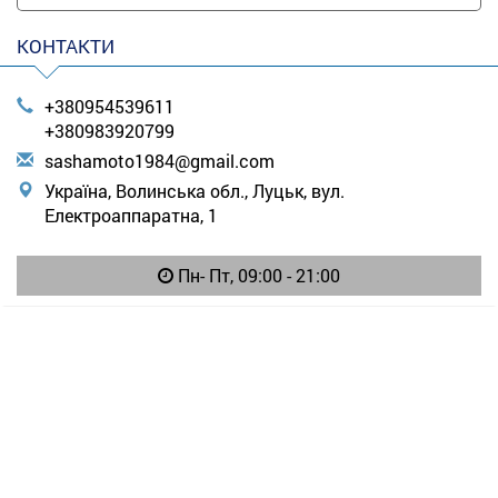
КОНТАКТИ
+380954539611
+380983920799
s
ash
amo
to1
984
@gm
ail
.co
m
Україна, Волинська обл., Луцьк, вул.
Електроаппаратна, 1
Пн- Пт, 09:00 - 21:00