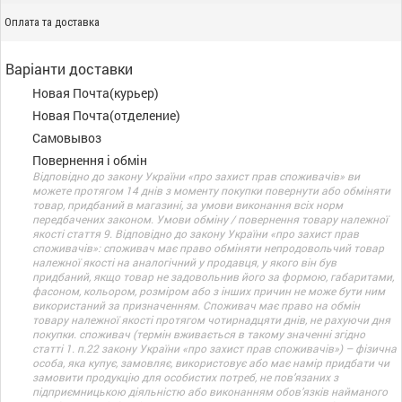
Оплата та доставка
Варіанти доставки
Новая Почта(курьер)
Новая Почта(отделение)
Самовывоз
Повернення і обмін
Відповідно до закону України «про захист прав споживачів» ви
можете протягом 14 днів з моменту покупки повернути або обміняти
товар, придбаний в магазині, за умови виконання всіх норм
передбачених законом. Умови обміну / повернення товару належної
якості стаття 9. Відповідно до закону України «про захист прав
споживачів»: споживач має право обміняти непродовольчий товар
належної якості на аналогічний у продавця, у якого він був
придбаний, якщо товар не задовольнив його за формою, габаритами,
фасоном, кольором, розміром або з інших причин не може бути ним
використаний за призначенням. Споживач має право на обмін
товару належної якості протягом чотирнадцяти днів, не рахуючи дня
покупки. споживач (термін вживається в такому значенні згідно
статті 1. п.22 закону України «про захист прав споживачів») – фізична
особа, яка купує, замовляє, використовує або має намір придбати чи
замовити продукцію для особистих потреб, не пов’язаних з
підприємницькою діяльністю або виконанням обов’язків найманого