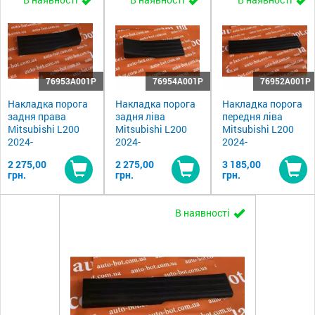
76953A001P
76954A001P
76952A001P
Накладка порога
Накладка порога
Накладка порога
задня права
задня ліва
передня ліва
Mitsubishi L200
Mitsubishi L200
Mitsubishi L200
2024-
2024-
2024-
2 275,00
2 275,00
3 185,00
грн.
грн.
грн.
Купити
Купити
Ку
В наявності