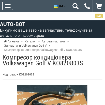
UA
Вхід
AUTO-BOT
Викупимо ваше авто на запчастини, телефонуйте за
детальною інформацією
Головна
>
Каталог
>
Автозапчастини
>
Запчастини Volkswagen Golf V
>
Компресор кондиціонера Volkswagen Golf V KO820803S
Компресор кондиціонера
Volkswagen Golf V KO820803S
Код товару:
KO820803S