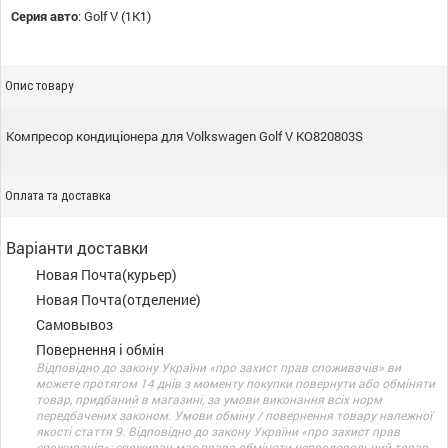
Серия авто
:
Golf V (1K1)
Опис товару
Компресор кондиціонера для Volkswagen Golf V KO820803S
Оплата та доставка
Варіанти доставки
Новая Почта(курьер)
Новая Почта(отделение)
Самовывоз
Повернення і обмін
Відповідно до закону України «про захист прав споживачів» ви
можете протягом 14 днів з моменту покупки повернути або обміняти
товар, придбаний в магазині, за умови виконання всіх норм
передбачених законом. Умови обміну / повернення товару належної
якості стаття 9. Відповідно до закону України «про захист прав
споживачів»: споживач має право обміняти непродовольчий товар