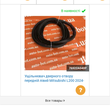
Уточнити
Уточнити
Ут
В наявності
ціну
ціну
цін
76922A040P
Ущільнювач дверного отвору
передній лівий Mitsubishi L200 2024-
Уточнити
Все товары
ціну