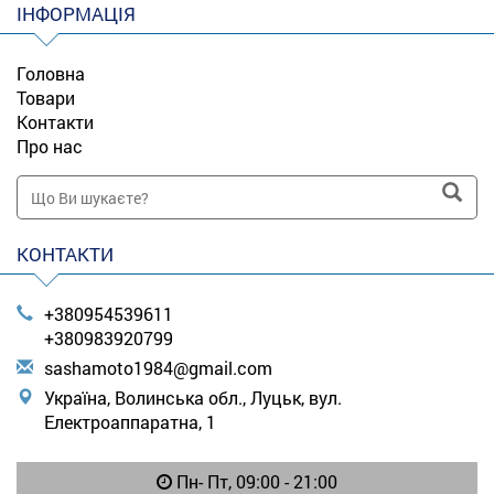
ІНФОРМАЦІЯ
Головна
Товари
Контакти
Про нас
КОНТАКТИ
+380954539611
+380983920799
s
ash
amo
to1
984
@gm
ail
.co
m
Україна, Волинська обл., Луцьк, вул.
Електроаппаратна, 1
Пн- Пт, 09:00 - 21:00