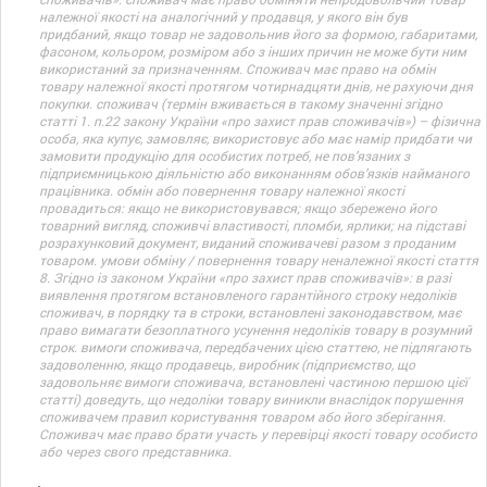
належної якості на аналогічний у продавця, у якого він був
придбаний, якщо товар не задовольнив його за формою, габаритами,
фасоном, кольором, розміром або з інших причин не може бути ним
використаний за призначенням. Споживач має право на обмін
товару належної якості протягом чотирнадцяти днів, не рахуючи дня
покупки. споживач (термін вживається в такому значенні згідно
статті 1. п.22 закону України «про захист прав споживачів») – фізична
особа, яка купує, замовляє, використовує або має намір придбати чи
замовити продукцію для особистих потреб, не пов’язаних з
підприємницькою діяльністю або виконанням обов’язків найманого
працівника. обмін або повернення товару належної якості
провадиться: якщо не використовувався; якщо збережено його
товарний вигляд, споживчі властивості, пломби, ярлики; на підставі
розрахунковий документ, виданий споживачеві разом з проданим
товаром. умови обміну / повернення товару неналежної якості стаття
8. Згідно із законом України «про захист прав споживачів»: в разі
виявлення протягом встановленого гарантійного строку недоліків
споживач, в порядку та в строки, встановлені законодавством, має
право вимагати безоплатного усунення недоліків товару в розумний
строк. вимоги споживача, передбачених цією статтею, не підлягають
задоволенню, якщо продавець, виробник (підприємство, що
задовольняє вимоги споживача, встановлені частиною першою цієї
статті) доведуть, що недоліки товару виникли внаслідок порушення
споживачем правил користування товаром або його зберігання.
Споживач має право брати участь у перевірці якості товару особисто
або через свого представника.