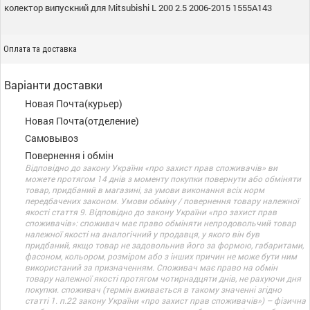
колектор випускний для Mitsubishi L 200 2.5 2006-2015 1555A143
Оплата та доставка
Варіанти доставки
Новая Почта(курьер)
Новая Почта(отделение)
Самовывоз
Повернення і обмін
Відповідно до закону України «про захист прав споживачів» ви
можете протягом 14 днів з моменту покупки повернути або обміняти
товар, придбаний в магазині, за умови виконання всіх норм
передбачених законом. Умови обміну / повернення товару належної
якості стаття 9. Відповідно до закону України «про захист прав
споживачів»: споживач має право обміняти непродовольчий товар
належної якості на аналогічний у продавця, у якого він був
придбаний, якщо товар не задовольнив його за формою, габаритами,
фасоном, кольором, розміром або з інших причин не може бути ним
використаний за призначенням. Споживач має право на обмін
товару належної якості протягом чотирнадцяти днів, не рахуючи дня
покупки. споживач (термін вживається в такому значенні згідно
статті 1. п.22 закону України «про захист прав споживачів») – фізична