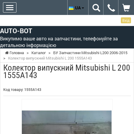
UA
Вхід
AUTO-BOT
Викупимо ваше авто на запчастини, телефонуйте за
детальною інформацією
Головна
>
Каталог
>
БУ Запчастини Mitsubishi L200 2006-2015
>
Колектор випускний Mitsubishi L 200 1555A143
Колектор випускний Mitsubishi L 200
1555A143
Код товару:
1555A143