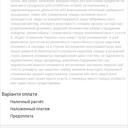
особа, яка купує, замовляє, використовує або має намір придбати чи
замовити продукцію для особистих потреб, не пов’язаних з
підприємницькою діяльністю або виконанням обов’язків найманого
працівника. обмін або повернення товару належної якості
провадиться: якщо не використовувався; якщо збережено його
товарний вигляд, споживчі властивості, пломби, ярлики; на підставі
розрахунковий документ, виданий споживачеві разом з проданим
товаром. умови обміну / повернення товару неналежної якості стаття
8. Згідно із законом України «про захист прав споживачів»: в разі
виявлення протягом встановленого гарантійного строку недоліків
споживач, в порядку та в строки, встановлені законодавством, має
право вимагати безоплатного усунення недоліків товару в розумний
строк. вимоги споживача, передбачених цією статтею, не підлягають
задоволенню, якщо продавець, виробник (підприємство, що
задовольняє вимоги споживача, встановлені частиною першою цієї
статті) доведуть, що недоліки товару виникли внаслідок порушення
споживачем правил користування товаром або його зберігання.
Споживач має право брати участь у перевірці якості товару особисто
або через свого представника.
Варіанти оплати
Наличный расчёт
Наложенный платеж
Предоплата