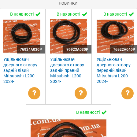
НОВИНКИ!
В наявності
В наявності
В наявності
76924A030P
76923A030P
76922A040P
Ущільнювач
Ущільнювач
Ущільнювач
дверного отвору
дверного отвору
дверного отвору
задній лівий
задній правий
передній лівий
Mitsubishi L200
Mitsubishi L200
Mitsubishi L200
2024-
2024-
2024-
Уточнити
Уточнити
Ут
В наявності
ціну
ціну
цін