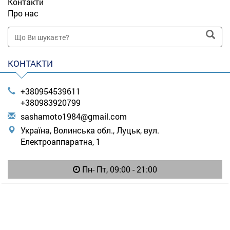
Контакти
Про нас
КОНТАКТИ
+380954539611
+380983920799
s
ash
amo
to1
984
@gm
ail
.co
m
Україна, Волинська обл., Луцьк, вул.
Електроаппаратна, 1
Пн- Пт, 09:00 - 21:00