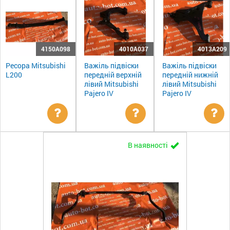
4150A098
4010A037
4013A209
Ресора Mitsubishi
Важіль підвіски
Важіль підвіски
L200
передній верхній
передній нижній
лівий Mitsubishi
лівий Mitsubishi
Pajero IV
Pajero IV
Уточнити
Уточнити
Ут
В наявності
ціну
ціну
цін