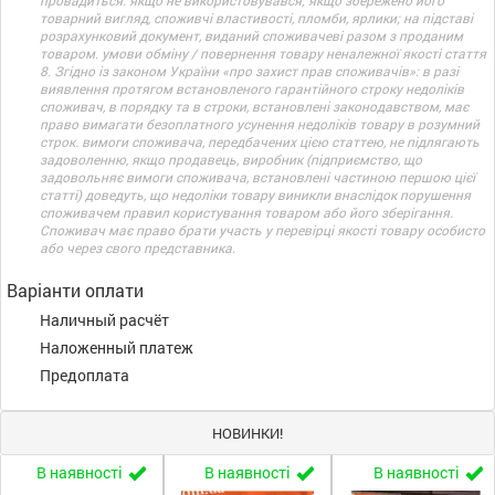
провадиться: якщо не використовувався; якщо збережено його
товарний вигляд, споживчі властивості, пломби, ярлики; на підставі
розрахунковий документ, виданий споживачеві разом з проданим
товаром. умови обміну / повернення товару неналежної якості стаття
8. Згідно із законом України «про захист прав споживачів»: в разі
виявлення протягом встановленого гарантійного строку недоліків
споживач, в порядку та в строки, встановлені законодавством, має
право вимагати безоплатного усунення недоліків товару в розумний
строк. вимоги споживача, передбачених цією статтею, не підлягають
задоволенню, якщо продавець, виробник (підприємство, що
задовольняє вимоги споживача, встановлені частиною першою цієї
статті) доведуть, що недоліки товару виникли внаслідок порушення
споживачем правил користування товаром або його зберігання.
Споживач має право брати участь у перевірці якості товару особисто
або через свого представника.
Варіанти оплати
Наличный расчёт
Наложенный платеж
Предоплата
НОВИНКИ!
В наявності
В наявності
В наявності