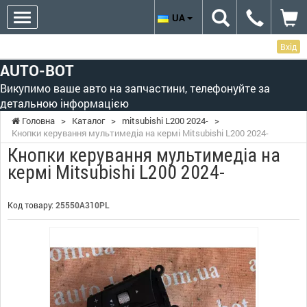
UA
Вхід
AUTO-BOT
Викупимо ваше авто на запчастини, телефонуйте за
детальною інформацією
Головна
>
Каталог
>
mitsubishi L200 2024-
>
Кнопки керування мультимедіа на кермі Mitsubishi L200 2024-
Кнопки керування мультимедіа на
кермі Mitsubishi L200 2024-
Код товару:
25550A310PL