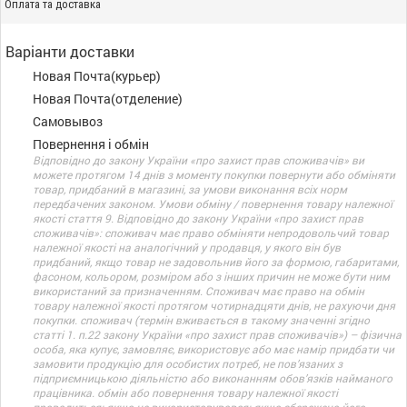
Оплата та доставка
Варіанти доставки
Новая Почта(курьер)
Новая Почта(отделение)
Самовывоз
Повернення і обмін
Відповідно до закону України «про захист прав споживачів» ви
можете протягом 14 днів з моменту покупки повернути або обміняти
товар, придбаний в магазині, за умови виконання всіх норм
передбачених законом. Умови обміну / повернення товару належної
якості стаття 9. Відповідно до закону України «про захист прав
споживачів»: споживач має право обміняти непродовольчий товар
належної якості на аналогічний у продавця, у якого він був
придбаний, якщо товар не задовольнив його за формою, габаритами,
фасоном, кольором, розміром або з інших причин не може бути ним
використаний за призначенням. Споживач має право на обмін
товару належної якості протягом чотирнадцяти днів, не рахуючи дня
покупки. споживач (термін вживається в такому значенні згідно
статті 1. п.22 закону України «про захист прав споживачів») – фізична
особа, яка купує, замовляє, використовує або має намір придбати чи
замовити продукцію для особистих потреб, не пов’язаних з
підприємницькою діяльністю або виконанням обов’язків найманого
працівника. обмін або повернення товару належної якості