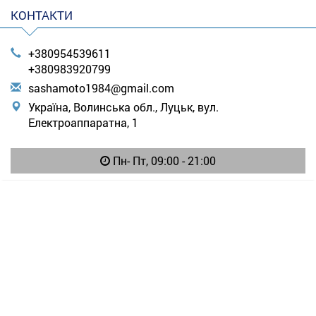
КОНТАКТИ
+380954539611
+380983920799
s
ash
amo
to1
984
@gm
ail
.co
m
Україна, Волинська обл., Луцьк, вул.
Електроаппаратна, 1
Пн- Пт, 09:00 - 21:00