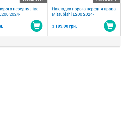
орога передня ліва
Накладка порога передня права
 L200 2024-
Mitsubishi L200 2024-
н.
3 185,00 грн.
Купити
Купити