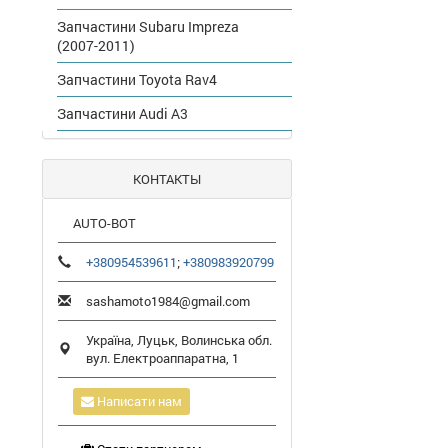
Запчастини Subaru Impreza
(2007-2011)
Запчастини Toyota Rav4
Запчастини Audi A3
КОНТАКТЫ
AUTO-BOT
+380954539611
;
+380983920799
sashamoto1984@gmail.com
Україна,
Луцьк
,
Волинська обл.
вул. Електроаппаратна, 1
Написати нам