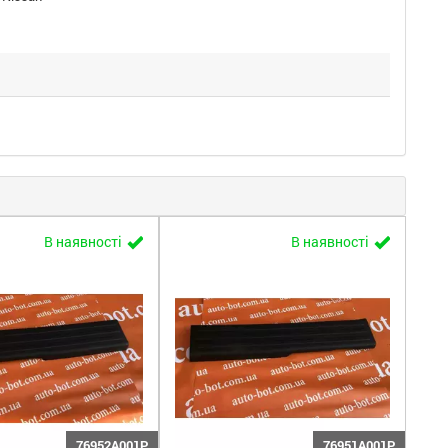
В наявності
В наявності
76952A001P
76951A001P