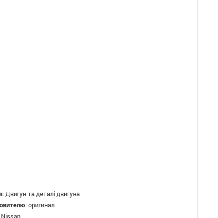
я
:
Двигун та деталі двигуна
товителю
:
оригинал
:
Nissan