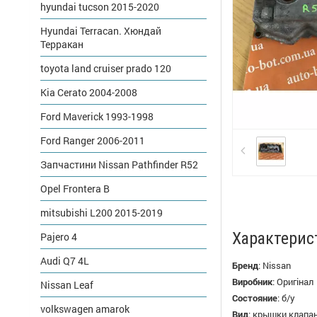
hyundai tucson 2015-2020
Hyundai Terracan. Хюндай
Терракан
toyota land cruiser prado 120
Kia Cerato 2004-2008
Ford Maverick 1993-1998
Ford Ranger 2006-2011
Запчастини Nissan Pathfinder R52
Opel Frontera B
mitsubishi L200 2015-2019
Характерис
Pajero 4
Audi Q7 4L
Бренд
:
Nissan
Виробник
:
Оригінал
Nissan Leaf
Состояние
:
б/у
volkswagen amarok
Вид
:
крышки клапа