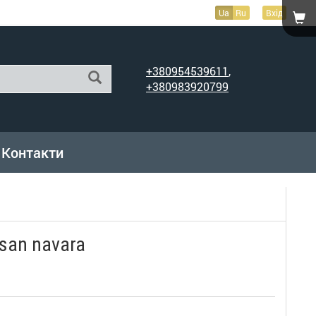
Ua
Ru
Вхід
+380954539611
,
+380983920799
Контакти
san navara