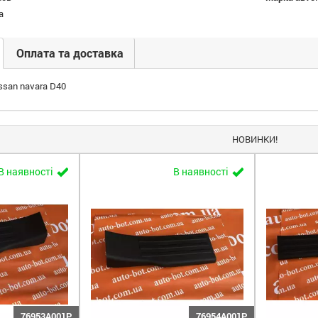
a
Оплата та доставка
ssan navara D40
НОВИНКИ!
В наявності
В наявності
76953A001P
76954A001P