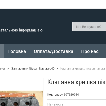
 детальною інформацією
Головна
Оплата/Доставка
Про нас
алог
>
Запчастини Nissan Navara d40
>
Клапанна кришка nissan navara
Клапанна кришка nis
Код товару:
907920044
Наявність: