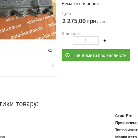
Немає в наявності
Ціна :
2 275,00 грн.
/шт
Кількість:
-
+
Повідомити про наявність
тики товару:
Стан
:
Б/в
Призначенн
Тип по изго
нов
Марка авто