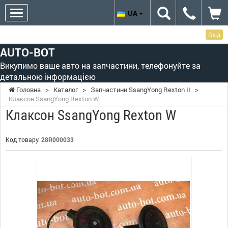
UA
Вхід
AUTO-BOT
Викупимо ваше авто на запчастини, телефонуйте за
детальною інформацією
Головна
>
Каталог
>
Запчастини SsangYong Rexton II
>
Клаксон SsangYong Rexton W
Клаксон SsangYong Rexton W
Код товару:
28R000033