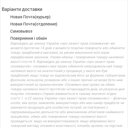
Варіанти доставки
Новая Почта(курьер)
Новая Почта(отделение)
Самовывоз
Повернення і обмін
Відповідно до закону України «про захист прав споживачів» ви
можете протягом 14 днів з моменту покупки повернути або обміняти
товар, придбаний в магазині, за умови виконання всіх норм
передбачених законом. Умови обміну / повернення товару належної
якості стаття 9. Відповідно до закону України «про захист прав
споживачів»: споживач має право обміняти непродовольчий товар
належної якості на аналогічний у продавця, у якого він був
придбаний, якщо товар не задовольнив його за формою, габаритами,
фасоном, кольором, розміром або з інших причин не може бути ним
використаний за призначенням. Споживач має право на обмін
товару належної якості протягом чотирнадцяти днів, не рахуючи дня
покупки. споживач (термін вживається в такому значенні згідно
статті 1. п.22 закону України «про захист прав споживачів») – фізична
особа, яка купує, замовляє, використовує або має намір придбати чи
замовити продукцію для особистих потреб, не пов’язаних з
підприємницькою діяльністю або виконанням обов’язків найманого
працівника. обмін або повернення товару належної якості
провадиться: якщо не використовувався; якщо збережено його
товарний вигляд, споживчі властивості, пломби, ярлики; на підставі