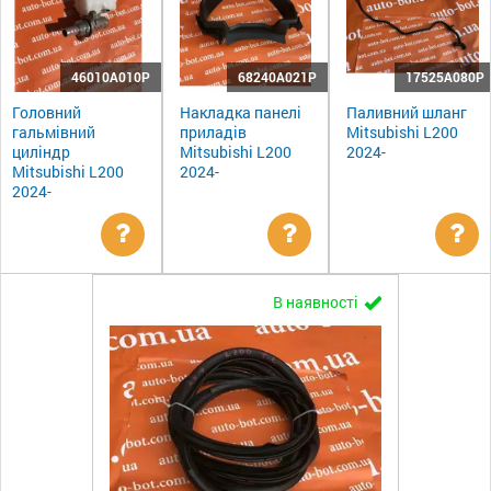
46010A010P
68240A021P
17525A080P
Головний
Накладка панелі
Паливний шланг
гальмівний
приладів
Mitsubishi L200
циліндр
Mitsubishi L200
2024-
Mitsubishi L200
2024-
2024-
Уточнити
Уточнити
Ут
В наявності
ціну
ціну
цін