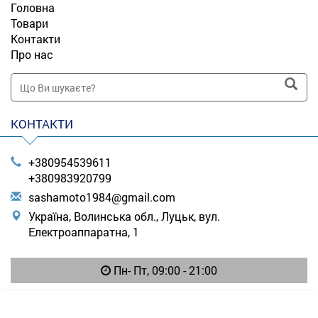
Головна
Товари
Контакти
Про нас
КОНТАКТИ
+380954539611
+380983920799
s
ash
amo
to1
984
@gm
ail
.co
m
Україна, Волинська обл., Луцьк, вул.
Електроаппаратна, 1
Пн- Пт, 09:00 - 21:00