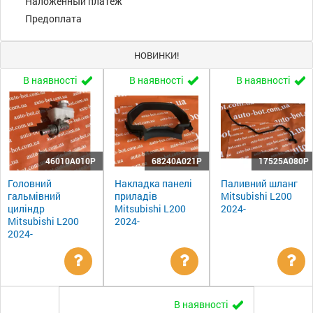
Наложенный платеж
Предоплата
НОВИНКИ!
В наявності
В наявності
В наявності
46010A010P
68240A021P
17525A080P
Головний
Накладка панелі
Паливний шланг
гальмівний
приладів
Mitsubishi L200
циліндр
Mitsubishi L200
2024-
Mitsubishi L200
2024-
2024-
Уточнити
Уточнити
Ут
В наявності
ціну
ціну
цін