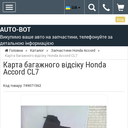
UA
Вхід
AUTO-BOT
Викупимо ваше авто на запчастини, телефонуйте за
детальною інформацією
Головна
>
Каталог
>
Запчастини Honda Accord
>
Карта багажного відсіку Honda Accord CL7
Карта багажного відсіку Honda
Accord CL7
Код товару:
749071562