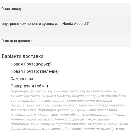
Опис товару
внутрішні компоненти кузова для Honda Accord 7
Оплата та доставка
Варіанти доставки
Новая Почта(курьер)
Новая Почта(отделение)
Самовывоз
Повернення і обмін
Відповідно до закону України «про захист прав споживачів» ви
можете протягом 14 днів з моменту покупки повернути або обміняти
товар, придбаний в магазині, за умови виконання всіх норм
передбачених законом. Умови обміну / повернення товару належної
якості стаття 9. Відповідно до закону України «про захист прав
споживачів»: споживач має право обміняти непродовольчий товар
належної якості на аналогічний у продавця, у якого він був
придбаний, якщо товар не задовольнив його за формою, габаритами,
фасоном, кольором, розміром або з інших причин не може бути ним