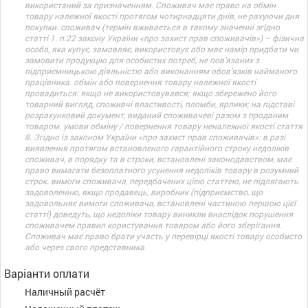
використаний за призначенням. Споживач має право на обмін
товару належної якості протягом чотирнадцяти днів, не рахуючи дня
покупки. споживач (термін вживається в такому значенні згідно
статті 1. п.22 закону України «про захист прав споживачів») – фізична
особа, яка купує, замовляє, використовує або має намір придбати чи
замовити продукцію для особистих потреб, не пов’язаних з
підприємницькою діяльністю або виконанням обов’язків найманого
працівника. обмін або повернення товару належної якості
провадиться: якщо не використовувався; якщо збережено його
товарний вигляд, споживчі властивості, пломби, ярлики; на підставі
розрахунковий документ, виданий споживачеві разом з проданим
товаром. умови обміну / повернення товару неналежної якості стаття
8. Згідно із законом України «про захист прав споживачів»: в разі
виявлення протягом встановленого гарантійного строку недоліків
споживач, в порядку та в строки, встановлені законодавством, має
право вимагати безоплатного усунення недоліків товару в розумний
строк. вимоги споживача, передбачених цією статтею, не підлягають
задоволенню, якщо продавець, виробник (підприємство, що
задовольняє вимоги споживача, встановлені частиною першою цієї
статті) доведуть, що недоліки товару виникли внаслідок порушення
споживачем правил користування товаром або його зберігання.
Споживач має право брати участь у перевірці якості товару особисто
або через свого представника.
Варіанти оплати
Наличный расчёт