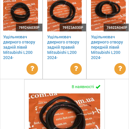
76924A030P
76923A030P
76922A040P
Ущільнювач
Ущільнювач
Ущільнювач
дверного отвору
дверного отвору
дверного отвору
задній лівий
задній правий
передній лівий
Mitsubishi L200
Mitsubishi L200
Mitsubishi L200
2024-
2024-
2024-
Уточнити
Уточнити
Ут
В наявності
ціну
ціну
цін