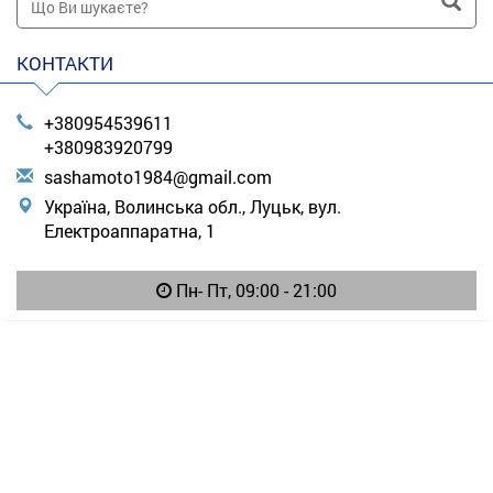
КОНТАКТИ
+380954539611
+380983920799
s
ash
amo
to1
984
@gm
ail
.co
m
Україна, Волинська обл., Луцьк, вул.
Електроаппаратна, 1
Пн- Пт, 09:00 - 21:00