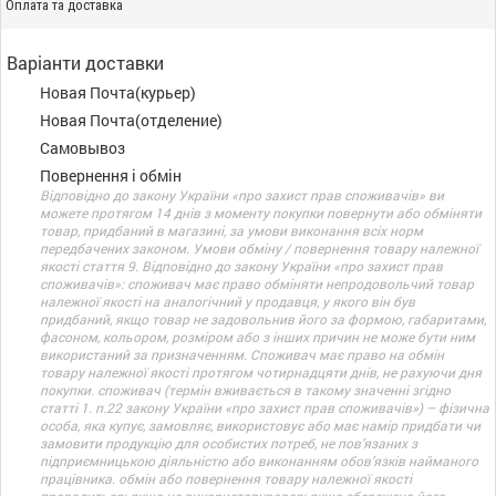
Оплата та доставка
Варіанти доставки
Новая Почта(курьер)
Новая Почта(отделение)
Самовывоз
Повернення і обмін
Відповідно до закону України «про захист прав споживачів» ви
можете протягом 14 днів з моменту покупки повернути або обміняти
товар, придбаний в магазині, за умови виконання всіх норм
передбачених законом. Умови обміну / повернення товару належної
якості стаття 9. Відповідно до закону України «про захист прав
споживачів»: споживач має право обміняти непродовольчий товар
належної якості на аналогічний у продавця, у якого він був
придбаний, якщо товар не задовольнив його за формою, габаритами,
фасоном, кольором, розміром або з інших причин не може бути ним
використаний за призначенням. Споживач має право на обмін
товару належної якості протягом чотирнадцяти днів, не рахуючи дня
покупки. споживач (термін вживається в такому значенні згідно
статті 1. п.22 закону України «про захист прав споживачів») – фізична
особа, яка купує, замовляє, використовує або має намір придбати чи
замовити продукцію для особистих потреб, не пов’язаних з
підприємницькою діяльністю або виконанням обов’язків найманого
працівника. обмін або повернення товару належної якості