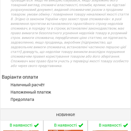
провадиться: якщо не використовувався; якщо збережено його
товарний вигляд, споживчі властивості, пломби, ярлики; на підставі
розрахунковий документ, виданий споживачеві разом з проданим
товаром. умови обміну / повернення товару неналежної якості стаття
8. Згідно із законом України «про захист прав споживачів»: в разі
виявлення протягом встановленого гарантійного строку недоліків
споживач, в порядку та в строки, встановлені законодавством, має
право вимагати безоплатного усунення недоліків товару в розумний
строк. вимоги споживача, передбачених цією статтею, не підлягають
задоволенню, якщо продавець, виробник (підприємство, що
задовольняє вимоги споживача, встановлені частиною першою цієї
статті) доведуть, що недоліки товару виникли внаслідок порушення
споживачем правил користування товаром або його зберігання.
Споживач має право брати участь у перевірці якості товару особисто
або через свого представника.
Варіанти оплати
Наличный расчёт
Наложенный платеж
Предоплата
НОВИНКИ!
В наявності
В наявності
В наявності