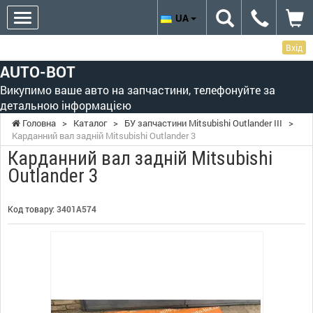
UA
Вхід
AUTO-BOT
Викупимо ваше авто на запчастини, телефонуйте за
детальною інформацією
Головна
>
Каталог
>
БУ запчастини Mitsubishi Outlander III
>
Карданний вал задній Mitsubishi Outlander 3
Карданний вал задній Mitsubishi
Outlander 3
Код товару:
3401A574