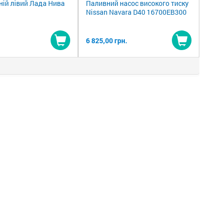
ній лівий Лада Нива
Паливний насос високого тиску
Nissan Navara D40 16700EB300
6 825,00 грн.
Купити
Купити