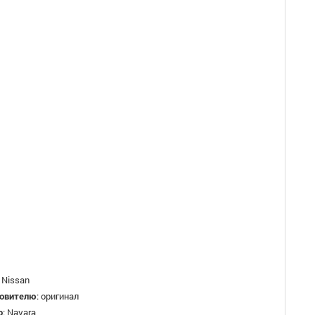
:
Nissan
товителю
:
оригинал
о
:
Navara