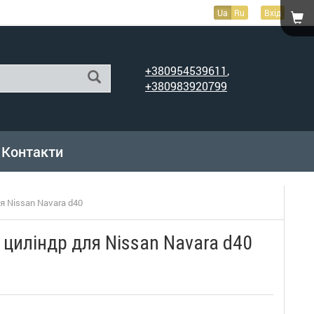
Ua
Ru
Вхід
+380954539611
,
+380983920799
Контакти
я Nissan Navara d40
 циліндр для Nissan Navara d40