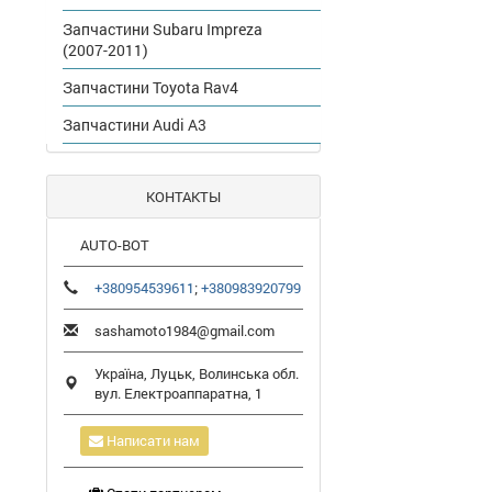
Запчастини Subaru Impreza
(2007-2011)
Запчастини Toyota Rav4
Запчастини Audi A3
КОНТАКТЫ
AUTO-BOT
+380954539611
;
+380983920799
sashamoto1984@gmail.com
Україна,
Луцьк
,
Волинська обл.
вул. Електроаппаратна, 1
Написати нам