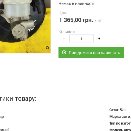
Немає в наявності
Ціна :
1 365,00 грн.
/шт
Кількість:
-
+
Повідомити про наявність
тики товару:
Стан
:
Б/в
др
Марка авто
Тип по изго
едний
Модель авт