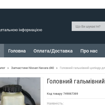
 детальною інформацією
Головна
Оплата/Доставка
Про нас
алог
>
Запчастини Nissan Navara d40
>
Головний гальмівний циліндр дл
Головний гальмівний
Код товару:
749067369
Наявність: