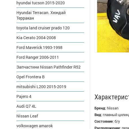
hyundai tucson 2015-2020
Hyundai Terracan. Хюндай
Терракан
toyota land cruiser prado 120
Kia Cerato 2004-2008
Ford Maverick 1993-1998
Ford Ranger 2006-2011
Запчастини Nissan Pathfinder R52
Opel Frontera B
mitsubishi L200 2015-2019
Характерис
Pajero 4
Audi Q7 4L
Бренд
:
Nissan
Вид
:
главный цилин
Nissan Leaf
Состояние
:
б/у
volkswagen amarok
Расположение
:
пер