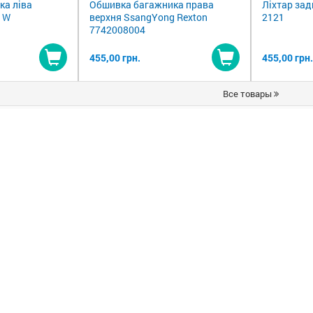
ка ліва
Обшивка багажника права
Ліхтар зад
 W
верхня SsangYong Rexton
2121
7742008004
455,00 грн.
455,00 грн.
Купити
Купити
Все товары