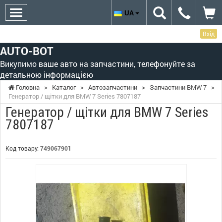
UA
Вхід
AUTO-BOT
Викупимо ваше авто на запчастини, телефонуйте за
детальною інформацією
Головна
>
Каталог
>
Автозапчастини
>
Запчастини BMW 7
>
Генератор / щітки для BMW 7 Series 7807187
Генератор / щітки для BMW 7 Series
7807187
Код товару:
749067901