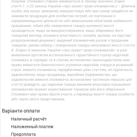
покупки. споживач (термін вживається в такому значенні згідно
статті 1. п.22 закону України «про захист прав споживачів») – фізична
особа, яка купує, замовляє, використовує або має намір придбати чи
замовити продукцію для особистих потреб, не пов’язаних з
підприємницькою діяльністю або виконанням обов’язків найманого
працівника. обмін або повернення товару належної якості
провадиться: якщо не використовувався; якщо збережено його
товарний вигляд, споживчі властивості, пломби, ярлики; на підставі
розрахунковий документ, виданий споживачеві разом з проданим
товаром. умови обміну / повернення товару неналежної якості стаття
8. Згідно із законом України «про захист прав споживачів»: в разі
виявлення протягом встановленого гарантійного строку недоліків
споживач, в порядку та в строки, встановлені законодавством, має
право вимагати безоплатного усунення недоліків товару в розумний
строк. вимоги споживача, передбачених цією статтею, не підлягають
задоволенню, якщо продавець, виробник (підприємство, що
задовольняє вимоги споживача, встановлені частиною першою цієї
статті) доведуть, що недоліки товару виникли внаслідок порушення
споживачем правил користування товаром або його зберігання.
Споживач має право брати участь у перевірці якості товару особисто
або через свого представника.
Варіанти оплати
Наличный расчёт
Наложенный платеж
Предоплата