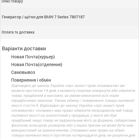
Опис товару
Генератор / щітки для BMW 7 Series 7807187
Оплата та доставка
Варіанти доставки
Новая Почта(курьер)
Новая Почта(отделение)
Самовывоз
Повернення і обмін
Відповідно до закону України «про захист прав споживачів» ви
можете протягом 14 днів з моменту покупки повернути або обміняти
товар, придбаний в магазині, за умови виконання всіх норм
передбачених законом. Умови обміну / повернення товару належної
якості стаття 9. Відповідно до закону України «про захист прав
споживачів»: споживач має право обміняти непродовольчий товар
належної якості на аналогічний у продавця, у якого він був
придбаний, якщо товар не задовольнив його за формою, габаритами,
фасоном, кольором, розміром або з інших причин не може бути ним
використаний за призначенням. Споживач має право на обмін
товару належної якості протягом чотирнадцяти днів, не рахуючи дня