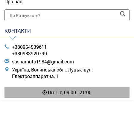
Про нас
КОНТАКТИ
+380954539611
+380983920799
s
ash
amo
to1
984
@gm
ail
.co
m
Україна, Волинська обл., Луцьк, вул.
Електроаппаратна, 1
Пн- Пт, 09:00 - 21:00