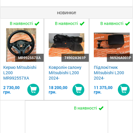
НОВИНКИ!
В наявності
В наявності
В наявності
MR992557XA
74902A361P
96926A001P
Кермо Mitsubishi
Ковролін салону
Підлокітник
L200
Mitsubishi L200
Mitsubishi L200
MR992557XA
2024-
2024-
2 730,00
18 200,00
11 375,00
грн.
грн.
грн.
Купити
Купити
Ку
В наявності