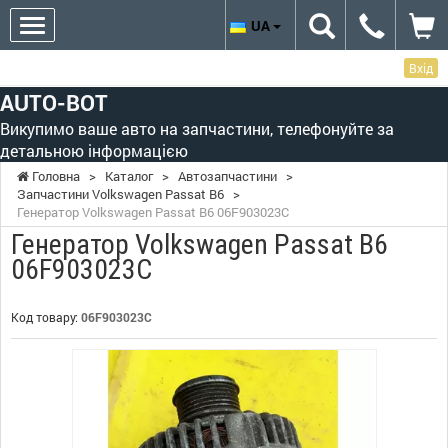
UA
Вхід
AUTO-BOT
Викупимо ваше авто на запчастини, телефонуйте за
детальною інформацією
Головна
>
Каталог
>
Автозапчастини
>
Запчастини Volkswagen Passat B6
>
Генератор Volkswagen Passat B6 06F903023C
Генератор Volkswagen Passat B6
06F903023C
Код товару:
06F903023C