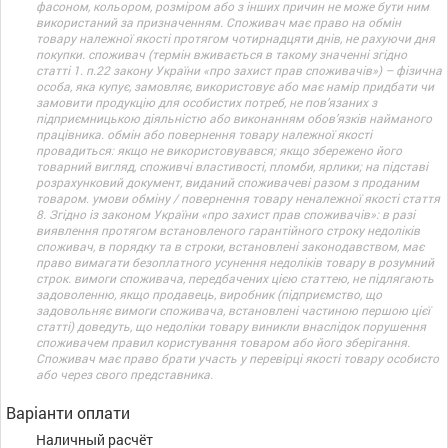
фасоном, кольором, розміром або з інших причин не може бути ним
використаний за призначенням. Споживач має право на обмін
товару належної якості протягом чотирнадцяти днів, не рахуючи дня
покупки. споживач (термін вживається в такому значенні згідно
статті 1. п.22 закону України «про захист прав споживачів») – фізична
особа, яка купує, замовляє, використовує або має намір придбати чи
замовити продукцію для особистих потреб, не пов’язаних з
підприємницькою діяльністю або виконанням обов’язків найманого
працівника. обмін або повернення товару належної якості
провадиться: якщо не використовувався; якщо збережено його
товарний вигляд, споживчі властивості, пломби, ярлики; на підставі
розрахунковий документ, виданий споживачеві разом з проданим
товаром. умови обміну / повернення товару неналежної якості стаття
8. Згідно із законом України «про захист прав споживачів»: в разі
виявлення протягом встановленого гарантійного строку недоліків
споживач, в порядку та в строки, встановлені законодавством, має
право вимагати безоплатного усунення недоліків товару в розумний
строк. вимоги споживача, передбачених цією статтею, не підлягають
задоволенню, якщо продавець, виробник (підприємство, що
задовольняє вимоги споживача, встановлені частиною першою цієї
статті) доведуть, що недоліки товару виникли внаслідок порушення
споживачем правил користування товаром або його зберігання.
Споживач має право брати участь у перевірці якості товару особисто
або через свого представника.
Варіанти оплати
Наличный расчёт