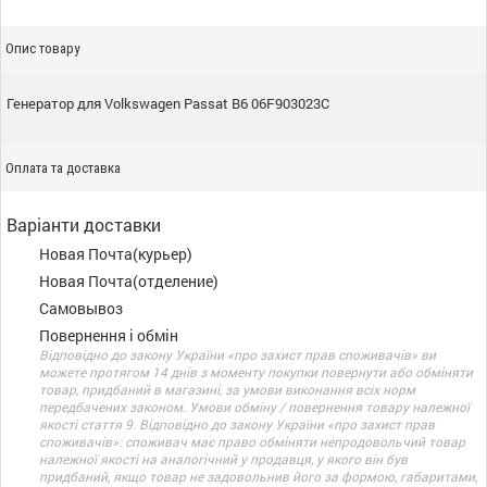
Опис товару
Генератор для Volkswagen Passat B6 06F903023C
Оплата та доставка
Варіанти доставки
Новая Почта(курьер)
Новая Почта(отделение)
Самовывоз
Повернення і обмін
Відповідно до закону України «про захист прав споживачів» ви
можете протягом 14 днів з моменту покупки повернути або обміняти
товар, придбаний в магазині, за умови виконання всіх норм
передбачених законом. Умови обміну / повернення товару належної
якості стаття 9. Відповідно до закону України «про захист прав
споживачів»: споживач має право обміняти непродовольчий товар
належної якості на аналогічний у продавця, у якого він був
придбаний, якщо товар не задовольнив його за формою, габаритами,