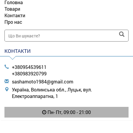
Головна
Товари
Контакти
Про нас
КОНТАКТИ
+380954539611
+380983920799
s
ash
amo
to1
984
@gm
ail
.co
m
Україна, Волинська обл., Луцьк, вул.
Електроаппаратна, 1
Пн- Пт, 09:00 - 21:00