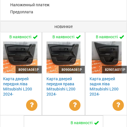
Наложенный платеж
Предоплата
НОВИНКИ!
В наявності
В наявності
В наявності
80901A081P
80900A081P
82901A011P
Карта дверей
Карта дверей
Карта дверей
передня ліва
передня права
задня ліва
Mitsubishi L200
Mitsubishi L200
Mitsubishi L200
2024-
2024-
2024-
Уточнити
Уточнити
Ут
В наявності
ціну
ціну
цін