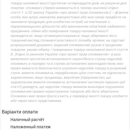
товару належної якості протягом чотирнадцяти днів, не рахуючи дня
покупки. споживач (термін вживається в такому значенні згідно
статті 1. п.22 закону України «про захист прав споживачів») – фізична
особа, яка купує, замовляє, використовує або має намір придбати чи
замовити продукцію для особистих потреб, не пов’язаних з
підприємницькою діяльністю або виконанням обов’язків найманого
працівника. обмін або повернення товару належної якості
провадиться: якщо не використовувався; якщо збережено його
товарний вигляд, споживчі властивості, пломби, ярлики; на підставі
розрахунковий документ, виданий споживачеві разом з проданим
товаром. умови обміну / повернення товару неналежної якості стаття
8. Згідно із законом України «про захист прав споживачів»: в разі
виявлення протягом встановленого гарантійного строку недоліків
споживач, в порядку та в строки, встановлені законодавством, має
право вимагати безоплатного усунення недоліків товару в розумний
строк. вимоги споживача, передбачених цією статтею, не підлягають
задоволенню, якщо продавець, виробник (підприємство, що
задовольняє вимоги споживача, встановлені частиною першою цієї
статті) доведуть, що недоліки товару виникли внаслідок порушення
споживачем правил користування товаром або його зберігання.
Споживач має право брати участь у перевірці якості товару особисто
або через свого представника.
Варіанти оплати
Наличный расчёт
Наложенный платеж