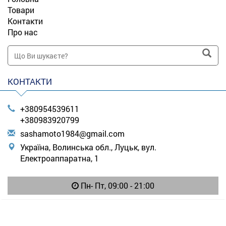
Товари
Контакти
Про нас
КОНТАКТИ
+380954539611
+380983920799
s
ash
amo
to1
984
@gm
ail
.co
m
Україна, Волинська обл., Луцьк, вул.
Електроаппаратна, 1
Пн- Пт, 09:00 - 21:00