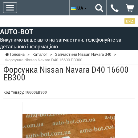
UA
Вхід
AUTO-BOT
Викупимо ваше авто на запчастини, телефонуйте за
детальною інформацією
Головна
>
Каталог
>
Запчастини Nissan Navara d40
>
Форсунка Nissan Navara D40 16600 EB300
Форсунка Nissan Navara D40 16600
EB300
Код товару:
16600EB300