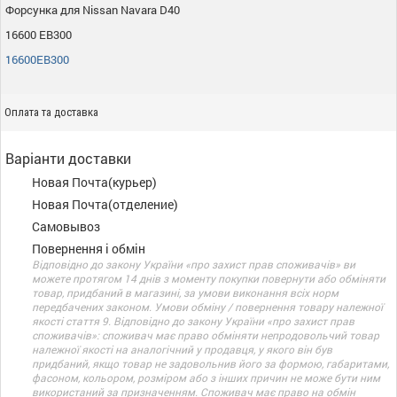
Форсунка для Nissan Navara D40
16600 EB300
16600EB300
Оплата та доставка
Варіанти доставки
Новая Почта(курьер)
Новая Почта(отделение)
Самовывоз
Повернення і обмін
Відповідно до закону України «про захист прав споживачів» ви
можете протягом 14 днів з моменту покупки повернути або обміняти
товар, придбаний в магазині, за умови виконання всіх норм
передбачених законом. Умови обміну / повернення товару належної
якості стаття 9. Відповідно до закону України «про захист прав
споживачів»: споживач має право обміняти непродовольчий товар
належної якості на аналогічний у продавця, у якого він був
придбаний, якщо товар не задовольнив його за формою, габаритами,
фасоном, кольором, розміром або з інших причин не може бути ним
використаний за призначенням. Споживач має право на обмін