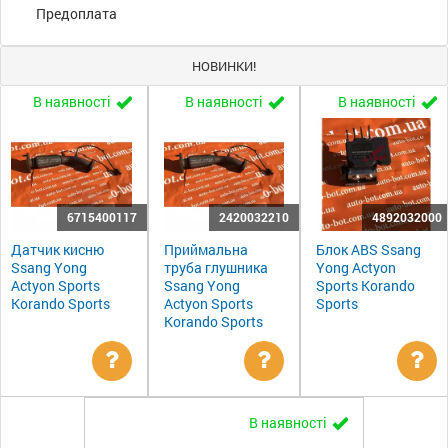
Предоплата
НОВИНКИ!
В наявності
В наявності
В наявності
6715400117
2420032210
4892032000
Датчик кисню
Приймальна
Блок ABS Ssang
Ssang Yong
труба глушника
Yong Actyon
Actyon Sports
Ssang Yong
Sports Korando
Korando Sports
Actyon Sports
Sports
Korando Sports
Уточнити
Уточнити
Ут
В наявності
ціну
ціну
цін