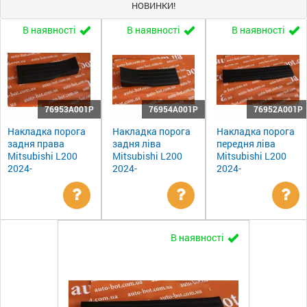
НОВИНКИ!
В наявності
В наявності
В наявності
76953A001P
76954A001P
76952A001P
Накладка порога
Накладка порога
Накладка порога
задня права
задня ліва
передня ліва
Mitsubishi L200
Mitsubishi L200
Mitsubishi L200
2024-
2024-
2024-
Уточнити
Уточнити
Ут
В наявності
ціну
ціну
цін