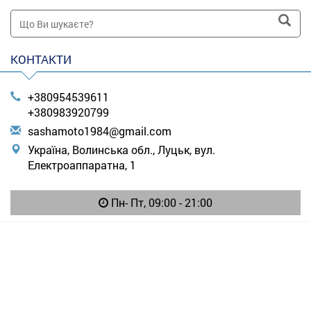
КОНТАКТИ
+380954539611
+380983920799
s
ash
amo
to1
984
@gm
ail
.co
m
Україна, Волинська обл., Луцьк, вул.
Електроаппаратна, 1
Пн- Пт, 09:00 - 21:00