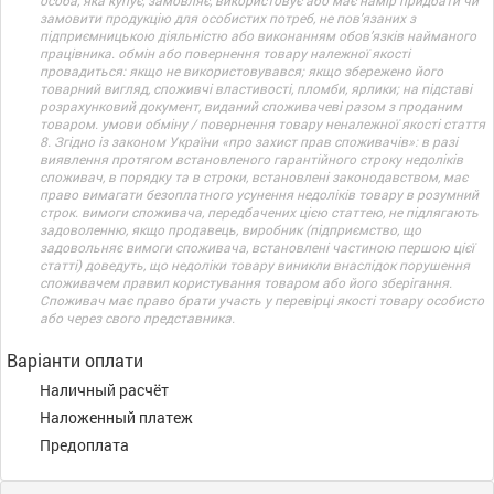
особа, яка купує, замовляє, використовує або має намір придбати чи
замовити продукцію для особистих потреб, не пов’язаних з
підприємницькою діяльністю або виконанням обов’язків найманого
працівника. обмін або повернення товару належної якості
провадиться: якщо не використовувався; якщо збережено його
товарний вигляд, споживчі властивості, пломби, ярлики; на підставі
розрахунковий документ, виданий споживачеві разом з проданим
товаром. умови обміну / повернення товару неналежної якості стаття
8. Згідно із законом України «про захист прав споживачів»: в разі
виявлення протягом встановленого гарантійного строку недоліків
споживач, в порядку та в строки, встановлені законодавством, має
право вимагати безоплатного усунення недоліків товару в розумний
строк. вимоги споживача, передбачених цією статтею, не підлягають
задоволенню, якщо продавець, виробник (підприємство, що
задовольняє вимоги споживача, встановлені частиною першою цієї
статті) доведуть, що недоліки товару виникли внаслідок порушення
споживачем правил користування товаром або його зберігання.
Споживач має право брати участь у перевірці якості товару особисто
або через свого представника.
Варіанти оплати
Наличный расчёт
Наложенный платеж
Предоплата