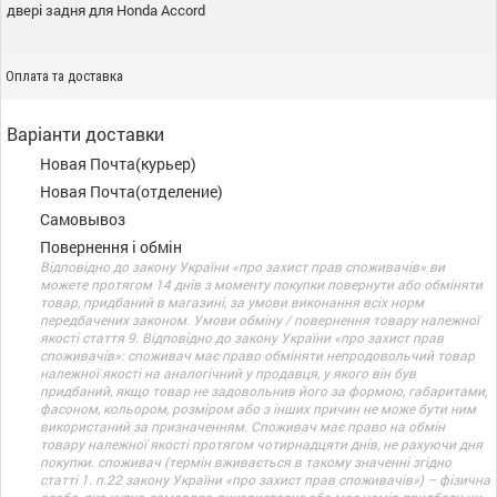
двері задня для Honda Accord
Оплата та доставка
Варіанти доставки
Новая Почта(курьер)
Новая Почта(отделение)
Самовывоз
Повернення і обмін
Відповідно до закону України «про захист прав споживачів» ви
можете протягом 14 днів з моменту покупки повернути або обміняти
товар, придбаний в магазині, за умови виконання всіх норм
передбачених законом. Умови обміну / повернення товару належної
якості стаття 9. Відповідно до закону України «про захист прав
споживачів»: споживач має право обміняти непродовольчий товар
належної якості на аналогічний у продавця, у якого він був
придбаний, якщо товар не задовольнив його за формою, габаритами,
фасоном, кольором, розміром або з інших причин не може бути ним
використаний за призначенням. Споживач має право на обмін
товару належної якості протягом чотирнадцяти днів, не рахуючи дня
покупки. споживач (термін вживається в такому значенні згідно
статті 1. п.22 закону України «про захист прав споживачів») – фізична