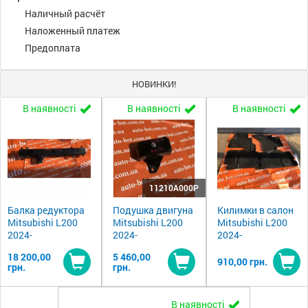
Наличный расчёт
Наложенный платеж
Предоплата
НОВИНКИ!
В наявності
В наявності
В наявності
11210A000P
Балка редуктора
Подушка двигуна
Килимки в салон
Mitsubishi L200
Mitsubishi L200
Mitsubishi L200
2024-
2024-
2024-
18 200,00
5 460,00
910,00 грн.
грн.
грн.
Купити
Купити
Ку
В наявності