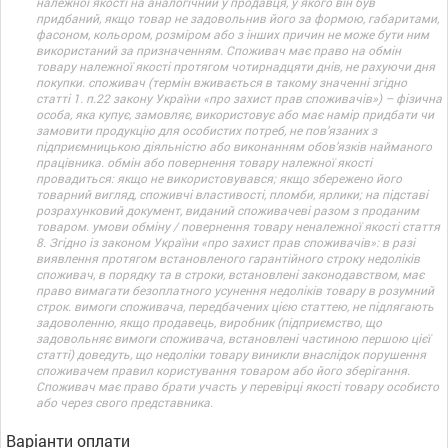
належної якості на аналогічний у продавця, у якого він був
придбаний, якщо товар не задовольнив його за формою, габаритами,
фасоном, кольором, розміром або з інших причин не може бути ним
використаний за призначенням. Споживач має право на обмін
товару належної якості протягом чотирнадцяти днів, не рахуючи дня
покупки. споживач (термін вживається в такому значенні згідно
статті 1. п.22 закону України «про захист прав споживачів») – фізична
особа, яка купує, замовляє, використовує або має намір придбати чи
замовити продукцію для особистих потреб, не пов’язаних з
підприємницькою діяльністю або виконанням обов’язків найманого
працівника. обмін або повернення товару належної якості
провадиться: якщо не використовувався; якщо збережено його
товарний вигляд, споживчі властивості, пломби, ярлики; на підставі
розрахунковий документ, виданий споживачеві разом з проданим
товаром. умови обміну / повернення товару неналежної якості стаття
8. Згідно із законом України «про захист прав споживачів»: в разі
виявлення протягом встановленого гарантійного строку недоліків
споживач, в порядку та в строки, встановлені законодавством, має
право вимагати безоплатного усунення недоліків товару в розумний
строк. вимоги споживача, передбачених цією статтею, не підлягають
задоволенню, якщо продавець, виробник (підприємство, що
задовольняє вимоги споживача, встановлені частиною першою цієї
статті) доведуть, що недоліки товару виникли внаслідок порушення
споживачем правил користування товаром або його зберігання.
Споживач має право брати участь у перевірці якості товару особисто
або через свого представника.
Варіанти оплати