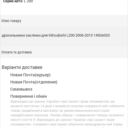
Серия авто
:
L 200
Опис товару
дросельними заслінки для Mitsubishi L200 2006-2015 1450A033
Оплата та доставка
Варіанти доставки
Новая Почта(курьер)
Новая Почта(отделение)
Самовывоз
Повернення і обмін
Відповідно до закону України «про захист прав споживачів» ви
можете протягом 14 днів з моменту покупки повернути або обміняти
товар, придбаний в магазині, за умови виконання всіх норм
передбачених законом. Умови обміну / повернення товару належної
якості стаття 9. Відповідно до закону України «про захист прав
споживачів»: споживач має право обміняти непродовольчий товар