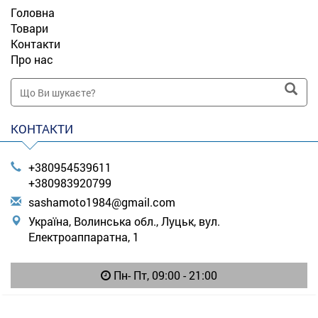
Головна
Товари
Контакти
Про нас
КОНТАКТИ
+380954539611
+380983920799
s
ash
amo
to1
984
@gm
ail
.co
m
Україна, Волинська обл., Луцьк, вул.
Електроаппаратна, 1
Пн- Пт, 09:00 - 21:00