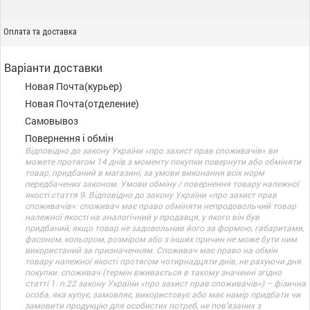
Оплата та доставка
Варіанти доставки
Новая Почта(курьер)
Новая Почта(отделение)
Самовывоз
Повернення і обмін
Відповідно до закону України «про захист прав споживачів» ви
можете протягом 14 днів з моменту покупки повернути або обміняти
товар, придбаний в магазині, за умови виконання всіх норм
передбачених законом. Умови обміну / повернення товару належної
якості стаття 9. Відповідно до закону України «про захист прав
споживачів»: споживач має право обміняти непродовольчий товар
належної якості на аналогічний у продавця, у якого він був
придбаний, якщо товар не задовольнив його за формою, габаритами,
фасоном, кольором, розміром або з інших причин не може бути ним
використаний за призначенням. Споживач має право на обмін
товару належної якості протягом чотирнадцяти днів, не рахуючи дня
покупки. споживач (термін вживається в такому значенні згідно
статті 1. п.22 закону України «про захист прав споживачів») – фізична
особа, яка купує, замовляє, використовує або має намір придбати чи
замовити продукцію для особистих потреб, не пов’язаних з