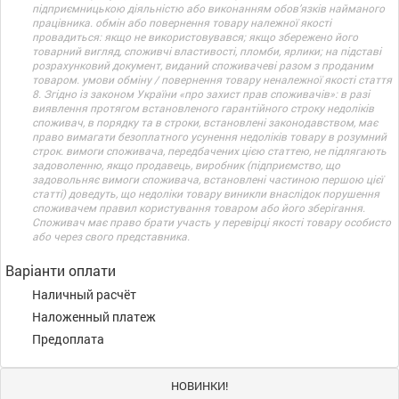
підприємницькою діяльністю або виконанням обов’язків найманого
працівника. обмін або повернення товару належної якості
провадиться: якщо не використовувався; якщо збережено його
товарний вигляд, споживчі властивості, пломби, ярлики; на підставі
розрахунковий документ, виданий споживачеві разом з проданим
товаром. умови обміну / повернення товару неналежної якості стаття
8. Згідно із законом України «про захист прав споживачів»: в разі
виявлення протягом встановленого гарантійного строку недоліків
споживач, в порядку та в строки, встановлені законодавством, має
право вимагати безоплатного усунення недоліків товару в розумний
строк. вимоги споживача, передбачених цією статтею, не підлягають
задоволенню, якщо продавець, виробник (підприємство, що
задовольняє вимоги споживача, встановлені частиною першою цієї
статті) доведуть, що недоліки товару виникли внаслідок порушення
споживачем правил користування товаром або його зберігання.
Споживач має право брати участь у перевірці якості товару особисто
або через свого представника.
Варіанти оплати
Наличный расчёт
Наложенный платеж
Предоплата
НОВИНКИ!