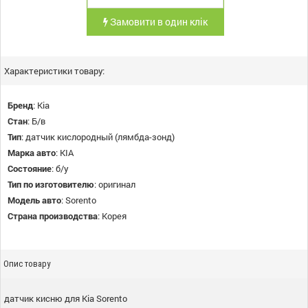
Замовити в один клік
Характеристики товару:
Бренд
:
Kia
Стан
:
Б/в
Тип
:
датчик кислородный (лямбда-зонд)
Марка авто
:
KIA
Состояние
:
б/у
Тип по изготовителю
:
оригинал
Модель авто
:
Sorento
Страна производства
:
Корея
Опис товару
датчик кисню для Kia Sorento