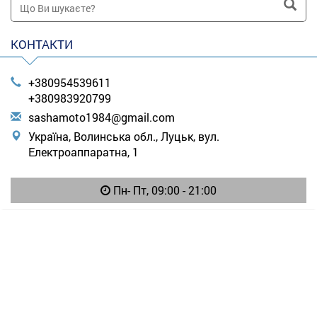
КОНТАКТИ
+380954539611
+380983920799
s
ash
amo
to1
984
@gm
ail
.co
m
Україна, Волинська обл., Луцьк, вул.
Електроаппаратна, 1
Пн- Пт, 09:00 - 21:00