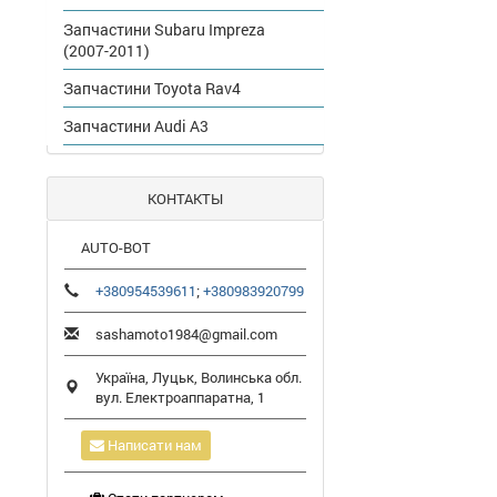
Запчастини Subaru Impreza
(2007-2011)
Запчастини Toyota Rav4
Запчастини Audi A3
КОНТАКТЫ
AUTO-BOT
+380954539611
;
+380983920799
sashamoto1984@gmail.com
Україна,
Луцьк
,
Волинська обл.
вул. Електроаппаратна, 1
Написати нам