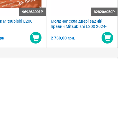
96926A001P
82820A050P
к Mitsubishi L200
Молдинг скла двері задній
правий Mitsubishi L200 2024-
рн.
2 730,00 грн.
Купити
Купити