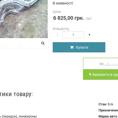
В наявності
Ціна :
6 825,00 грн.
/шт
Кількість:
-
+
Купити
Замовити в оди
тики товару:
Стан
:
Б/в
Призначенн
ь (передок), лонжероны
Марка авто