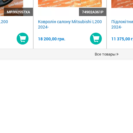
MR992557XA
74902A361P
L200
Ковролін салону Mitsubishi L200
Підлокітни
2024-
2024-
18 200,00 грн.
11 375,00 г
Купити
Купити
Все товары