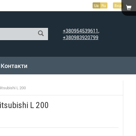
Ua
Ru
Вхід
+380954539611
,
+380983920799
Контакти
tsubishi L 200
tsubishi L 200