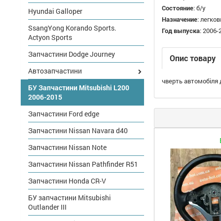
Состояние
:
б/у
Hyundai Galloper
Назначение
:
легков
SsangYong Korando Sports.
Год выпуска
:
2006-
Actyon Sports
Запчастини Dodge Journey
Опис товару
Автозапчастини
чверть автомобіля д
БУ Запчастини Mitsubishi L200
2006-2015
Запчастини Ford edge
Запчастини Nissan Navara d40
Запчастини Nissan Note
Запчастини Nissan Pathfinder R51
Запчастини Honda CR-V
БУ запчастини Mitsubishi
Outlander III