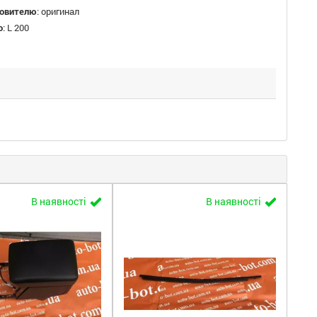
товителю
:
оригинал
о
:
L 200
В наявності
В наявності