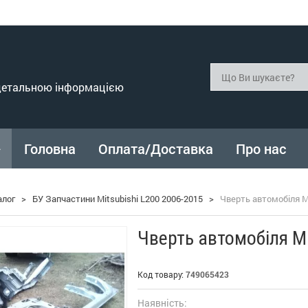
 детальною інформацією
Головна
Оплата/Доставка
Про нас
алог
>
БУ Запчастини Mitsubishi L200 2006-2015
>
Чверть автомобіля Mi
Чверть автомобіля Mi
Код товару:
749065423
Наявність: