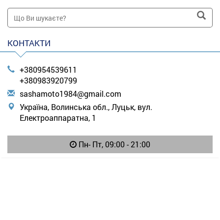
КОНТАКТИ
+380954539611
+380983920799
s
ash
amo
to1
984
@gm
ail
.co
m
Україна, Волинська обл., Луцьк, вул.
Електроаппаратна, 1
Пн- Пт, 09:00 - 21:00