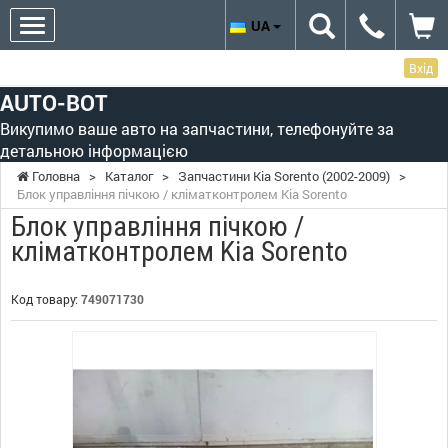
UA
Вхід
AUTO-BOT
Викупимо ваше авто на запчастини, телефонуйте за
детальною інформацією
Головна
>
Каталог
>
Запчастини Kia Sorento (2002-2009)
>
Блок управління пічкою / кліматконтролем Kia Sorento
Блок управління пічкою /
кліматконтролем Kia Sorento
Код товару:
749071730