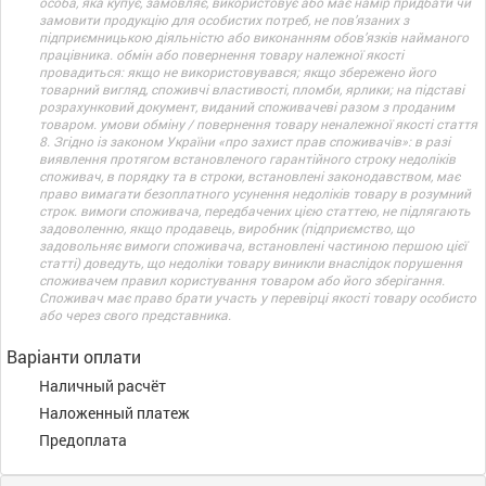
особа, яка купує, замовляє, використовує або має намір придбати чи
замовити продукцію для особистих потреб, не пов’язаних з
підприємницькою діяльністю або виконанням обов’язків найманого
працівника. обмін або повернення товару належної якості
провадиться: якщо не використовувався; якщо збережено його
товарний вигляд, споживчі властивості, пломби, ярлики; на підставі
розрахунковий документ, виданий споживачеві разом з проданим
товаром. умови обміну / повернення товару неналежної якості стаття
8. Згідно із законом України «про захист прав споживачів»: в разі
виявлення протягом встановленого гарантійного строку недоліків
споживач, в порядку та в строки, встановлені законодавством, має
право вимагати безоплатного усунення недоліків товару в розумний
строк. вимоги споживача, передбачених цією статтею, не підлягають
задоволенню, якщо продавець, виробник (підприємство, що
задовольняє вимоги споживача, встановлені частиною першою цієї
статті) доведуть, що недоліки товару виникли внаслідок порушення
споживачем правил користування товаром або його зберігання.
Споживач має право брати участь у перевірці якості товару особисто
або через свого представника.
Варіанти оплати
Наличный расчёт
Наложенный платеж
Предоплата