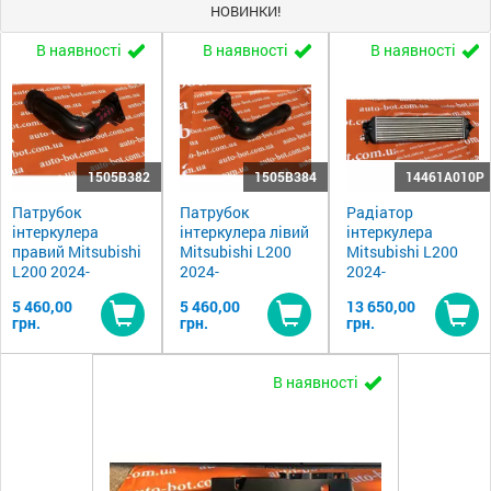
НОВИНКИ!
В наявності
В наявності
В наявності
1505B382
1505B384
14461A010P
Патрубок
Патрубок
Радіатор
інтеркулера
інтеркулера лівий
інтеркулера
правий Mitsubishi
Mitsubishi L200
Mitsubishi L200
L200 2024-
2024-
2024-
5 460,00
5 460,00
13 650,00
грн.
грн.
грн.
Купити
Купити
Ку
В наявності