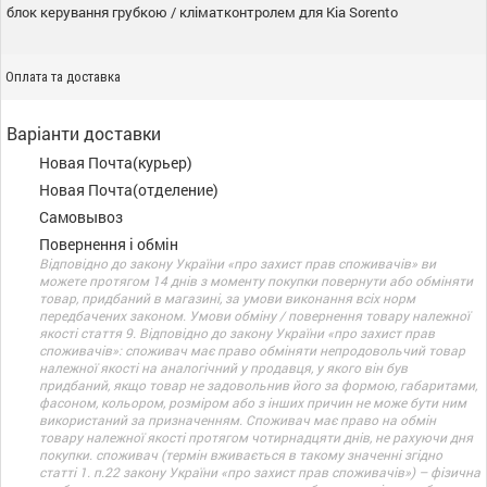
блок керування грубкою / кліматконтролем для Kia Sorento
Оплата та доставка
Варіанти доставки
Новая Почта(курьер)
Новая Почта(отделение)
Самовывоз
Повернення і обмін
Відповідно до закону України «про захист прав споживачів» ви
можете протягом 14 днів з моменту покупки повернути або обміняти
товар, придбаний в магазині, за умови виконання всіх норм
передбачених законом. Умови обміну / повернення товару належної
якості стаття 9. Відповідно до закону України «про захист прав
споживачів»: споживач має право обміняти непродовольчий товар
належної якості на аналогічний у продавця, у якого він був
придбаний, якщо товар не задовольнив його за формою, габаритами,
фасоном, кольором, розміром або з інших причин не може бути ним
використаний за призначенням. Споживач має право на обмін
товару належної якості протягом чотирнадцяти днів, не рахуючи дня
покупки. споживач (термін вживається в такому значенні згідно
статті 1. п.22 закону України «про захист прав споживачів») – фізична