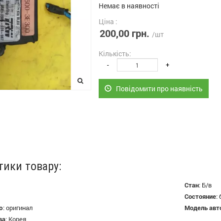
Немає в наявності
Ціна :
200,00 грн.
/шт
Кількість:
-
+
Повідомити про наявність
тики товару:
Стан
:
Б/в
Состояние
:
ю
:
оригинал
Модель авт
ва
:
Корея