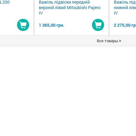
 L200
Важіль підвіски передній
Важіль під
верхній лівий Mitsubishi Pajero
нижній лів
IV
IV
1 365,00 грн.
2 275,00 гр
Купити
Купити
Все товары