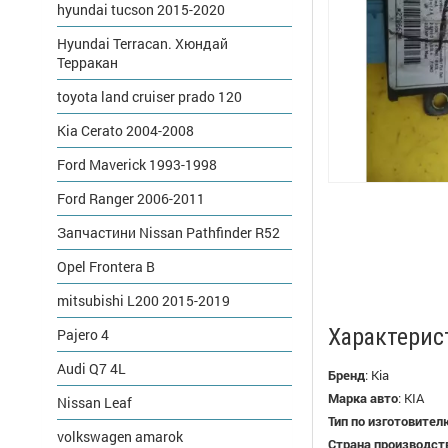
hyundai tucson 2015-2020
Hyundai Terracan. Хюндай
Терракан
toyota land cruiser prado 120
Kia Cerato 2004-2008
Ford Maverick 1993-1998
Ford Ranger 2006-2011
Запчастини Nissan Pathfinder R52
Opel Frontera B
mitsubishi L200 2015-2019
Характерис
Pajero 4
Audi Q7 4L
Бренд
:
Kia
Марка авто
:
KIA
Nissan Leaf
Тип по изготовител
volkswagen amarok
Страна производст