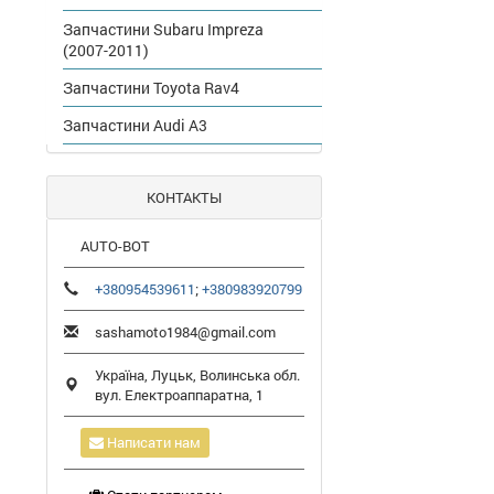
Запчастини Subaru Impreza
(2007-2011)
Запчастини Toyota Rav4
Запчастини Audi A3
КОНТАКТЫ
AUTO-BOT
+380954539611
;
+380983920799
sashamoto1984@gmail.com
Україна,
Луцьк
,
Волинська обл.
вул. Електроаппаратна, 1
Написати нам