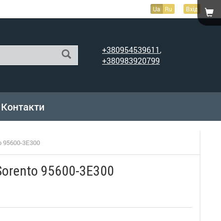
Ua
Ru
Вхід
+380954539611
,
+380983920799
Контакти
o 95600-3E300
Sorento 95600-3E300