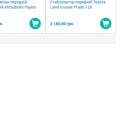
віски передній
Стабілізатор передній Toyota
ий Mitsubishi Pajero
Land Cruiser Prado 120
н.
3 185,00 грн.
Купити
Купити