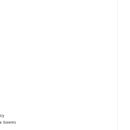
б/у
о
:
Sorento