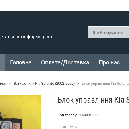
 детальною інформацією
Головна
Оплата/Доставка
Про нас
алог
>
Запчастини Kia Sorento (2002-2009)
>
Блок управління Kia Sorent
Блок управління Kia 
Код товару:
956003e300
Наявність: