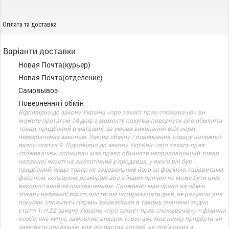
Оплата та доставка
Варіанти доставки
Новая Почта(курьер)
Новая Почта(отделение)
Самовывоз
Повернення і обмін
Відповідно до закону України «про захист прав споживачів» ви
можете протягом 14 днів з моменту покупки повернути або обміняти
товар, придбаний в магазині, за умови виконання всіх норм
передбачених законом. Умови обміну / повернення товару належної
якості стаття 9. Відповідно до закону України «про захист прав
споживачів»: споживач має право обміняти непродовольчий товар
належної якості на аналогічний у продавця, у якого він був
придбаний, якщо товар не задовольнив його за формою, габаритами,
фасоном, кольором, розміром або з інших причин не може бути ним
використаний за призначенням. Споживач має право на обмін
товару належної якості протягом чотирнадцяти днів, не рахуючи дня
покупки. споживач (термін вживається в такому значенні згідно
статті 1. п.22 закону України «про захист прав споживачів») – фізична
особа, яка купує, замовляє, використовує або має намір придбати чи
замовити продукцію для особистих потреб, не пов’язаних з