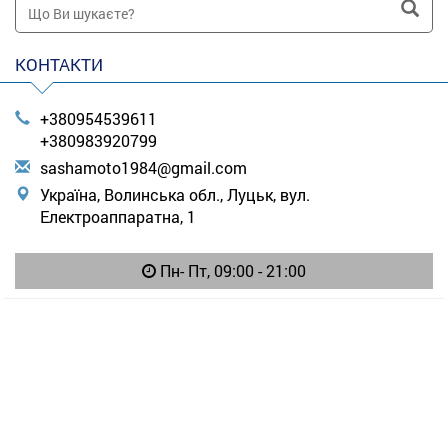
КОНТАКТИ
+380954539611
+380983920799
s
ash
amo
to1
984
@gm
ail
.co
m
Україна, Волинська обл., Луцьк, вул.
Електроаппаратна, 1
Пн- Пт, 09:00 - 21:00