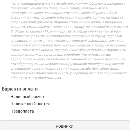
підприємницькою діяльністю або виконанням обов’язків найманого
працівника. обмін або повернення товару належної якості
провадиться: якщо не використовувався; якщо збережено його
товарний вигляд, споживчі властивості, пломби, ярлики; на підставі
розрахунковий документ, виданий споживачеві разом з проданим
товаром. умови обміну / повернення товару неналежної якості стаття
8. Згідно із законом України «про захист прав споживачів»: в разі
виявлення протягом встановленого гарантійного строку недоліків
споживач, в порядку та в строки, встановлені законодавством, має
право вимагати безоплатного усунення недоліків товару в розумний
строк. вимоги споживача, передбачених цією статтею, не підлягають
задоволенню, якщо продавець, виробник (підприємство, що
задовольняє вимоги споживача, встановлені частиною першою цієї
статті) доведуть, що недоліки товару виникли внаслідок порушення
споживачем правил користування товаром або його зберігання.
Споживач має право брати участь у перевірці якості товару особисто
або через свого представника.
Варіанти оплати
Наличный расчёт
Наложенный платеж
Предоплата
НОВИНКИ!