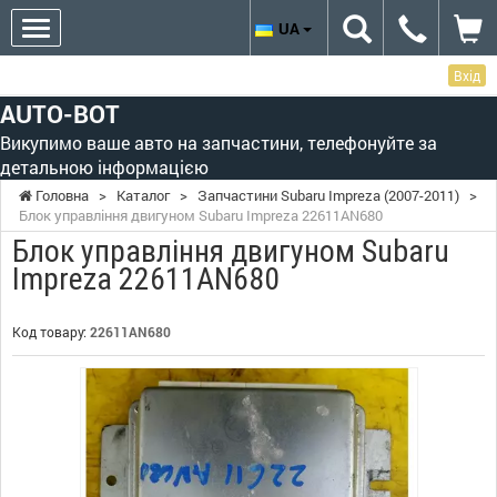
UA
Вхід
AUTO-BOT
Викупимо ваше авто на запчастини, телефонуйте за
детальною інформацією
Головна
>
Каталог
>
Запчастини Subaru Impreza (2007-2011)
>
Блок управління двигуном Subaru Impreza 22611AN680
Блок управління двигуном Subaru
Impreza 22611AN680
Код товару:
22611AN680