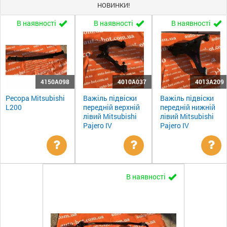
НОВИНКИ!
В наявності
В наявності
В наявності
4150A098
4010A037
4013A209
Ресора Mitsubishi
Важіль підвіски
Важіль підвіски
L200
передній верхній
передній нижній
лівий Mitsubishi
лівий Mitsubishi
Pajero IV
Pajero IV
Уточнити
Уточнити
Ут
В наявності
ціну
ціну
цін