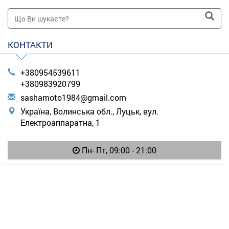
КОНТАКТИ
+380954539611
+380983920799
s
ash
amo
to1
984
@gm
ail
.co
m
Україна, Волинська обл., Луцьк, вул.
Електроаппаратна, 1
Пн- Пт, 09:00 - 21:00