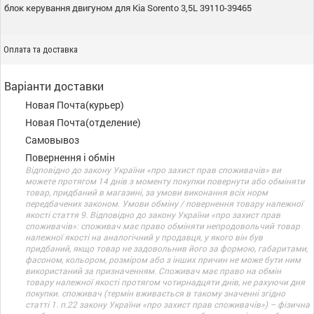
блок керування двигуном для Kia Sorento 3,5L 39110-39465
Оплата та доставка
Варіанти доставки
Новая Почта(курьер)
Новая Почта(отделение)
Самовывоз
Повернення і обмін
Відповідно до закону України «про захист прав споживачів» ви
можете протягом 14 днів з моменту покупки повернути або обміняти
товар, придбаний в магазині, за умови виконання всіх норм
передбачених законом. Умови обміну / повернення товару належної
якості стаття 9. Відповідно до закону України «про захист прав
споживачів»: споживач має право обміняти непродовольчий товар
належної якості на аналогічний у продавця, у якого він був
придбаний, якщо товар не задовольнив його за формою, габаритами,
фасоном, кольором, розміром або з інших причин не може бути ним
використаний за призначенням. Споживач має право на обмін
товару належної якості протягом чотирнадцяти днів, не рахуючи дня
покупки. споживач (термін вживається в такому значенні згідно
статті 1. п.22 закону України «про захист прав споживачів») – фізична