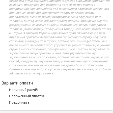
особа, яка купує, замовляє, використовує або має намір придбати чи
замовити продукцію для особистих потреб, не пов’язаних з
підприємницькою діяльністю або виконанням обов’язків найманого
працівника. обмін або повернення товару належної якості
провадиться: якщо не використовувався; якщо збережено його
товарний вигляд, споживчі властивості, пломби, ярлики; на підставі
розрахунковий документ, виданий споживачеві разом з проданим
товаром. умови обміну / повернення товару неналежної якості стаття
8. Згідно із законом України «про захист прав споживачів»: в разі
виявлення протягом встановленого гарантійного строку недоліків
споживач, в порядку та в строки, встановлені законодавством, має
право вимагати безоплатного усунення недоліків товару в розумний
строк. вимоги споживача, передбачених цією статтею, не підлягають
задоволенню, якщо продавець, виробник (підприємство, що
задовольняє вимоги споживача, встановлені частиною першою цієї
статті) доведуть, що недоліки товару виникли внаслідок порушення
споживачем правил користування товаром або його зберігання.
Споживач має право брати участь у перевірці якості товару особисто
або через свого представника.
Варіанти оплати
Наличный расчёт
Наложенный платеж
Предоплата