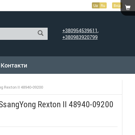
Ua
Ru
Вхід
+380954539611
,
+380983920799
Контакти
g Rexton II 48940-09200
SsangYong Rexton II 48940-09200