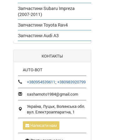
Запчастини Subaru Impreza
(2007-2011)
Запчастини Toyota Rav4
Запчастини Audi A3
КОНТАКТЫ
AUTO-BOT
+380954539611
;
+380983920799
sashamoto1984@gmail.com
Україна,
Луцьк
,
Волинська обл.
вул. Електроаппаратна, 1
Написати нам