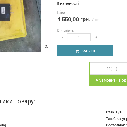
В наявності
Ціна :
4 550,00 грн.
/шт
Кількість:
-
+
Купити
Замовити в оди
тики товару:
Стан
:
Б/в
Тип
:
блок уп
ong
Состояние
: