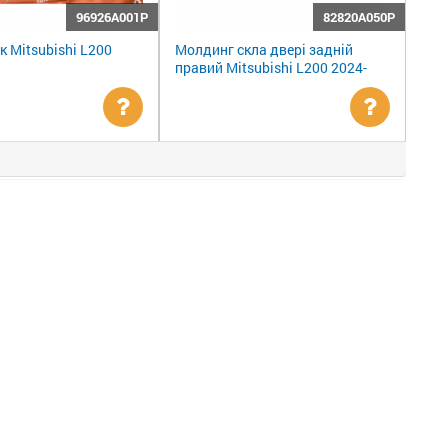
96926A001P
82820A050P
к Mitsubishi L200
Молдинг скла двері задній
правий Mitsubishi L200 2024-
Уточнити
Уточни
ціну
ціну