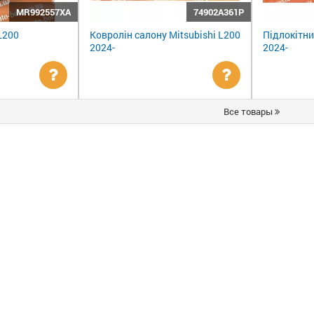
MR992557XA
74902A361P
L200
Ковролін салону Mitsubishi L200
Підлокітни
2024-
2024-
Уточнити
Уточнити
Все товары
ціну
ціну