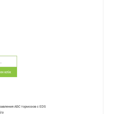
н клік
равления АБС тормозов с EDS
б/у