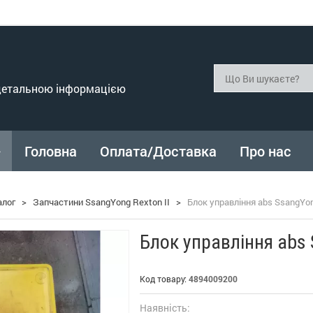
 детальною інформацією
Головна
Оплата/Доставка
Про нас
алог
>
Запчастини SsangYong Rexton II
>
Блок управління abs SsangYon
Блок управління abs 
Код товару:
4894009200
Наявність: