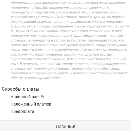
підприємницькою діяльністю або виконанням обов’язків найманого
працівника. обмін або повернення товару належної якості
провадиться: якщо не використовувався; якщо збережено його
товарний вигляд, споживчі властивості, пломби, ярлики; на підставі
розрахунковий документ, виданий споживачеві разом з проданим
товаром. умови обміну / повернення товару неналежної якості стаття
8. Згідно із законом України «про захист прав споживачів»: в разі
виявлення протягом встановленого гарантійного строку недоліків
споживач, в порядку та в строки, встановлені законодавством, має
право вимагати безоплатного усунення недоліків товару в розумний
строк. вимоги споживача, передбачених цією статтею, не підлягають
задоволенню, якщо продавець, виробник (підприємство, що
задовольняє вимоги споживача, встановлені частиною першою цієї
статті) доведуть, що недоліки товару виникли внаслідок порушення
споживачем правил користування товаром або його зберігання.
Споживач має право брати участь у перевірці якості товару особисто
або через свого представника.
Способы оплаты
Наличный расчёт
Наложенный платеж
Предоплата
НОВИНКИ!