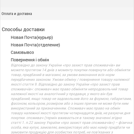
Оплата и доставка
Способы доставки
Новая Почта(курьер)
Новая Почта(отделение)
Самовывоз
Повернення і обмін
Відповідно до закону України «про захист прав споживачів» ви
можете протягом 14 днів з моменту покупки повернути або обміняти
товар, придбаний в магазині, за умови виконання всіх норм
передбачених законом. Умови обміну / повернення товару належної
якості стаття 9. Відповідно до закону України «про захист прав
споживачів»: споживач має право обміняти непродовольчий товар
належної якості на аналогічний у продавця, у якого він був
придбаний, якщо товар не задовольнив його за формою, габаритами,
фасоном, кольором, розміром або з інших причин не може бути ним
використаний за призначенням. Споживач має право на обмін
товару належної якості протягом чотирнадцяти днів, не рахуючи дня
покупки. споживач (термін вживається в такому значенні згідно
статті 1. п.22 закону України «про захист прав споживачів») – фізична
особа, яка купує, замовляє, використовує або має намір придбати чи
замовити продукцію для особистих потреб, не пов’язаних з