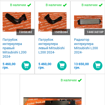
В наличии
В наличии
В наличии
1505B382
1505B384
14461A010P
Патрубок
Патрубок
Радиатор
интеркулера
интеркулера
интеркулера
правый
левый Mitsubishi
Mitsubishi L200
Mitsubishi L200
L200 2024-
2024-
2024-
5 460,00
5 460,00
13 650,00
грн.
грн.
грн.
Купить
Купить
Ку
В наличии