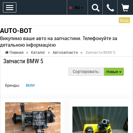
RU
Вход
AUTO-BOT
Викупимо ваше авто на запчастини. Телефонуйте за
детальною інформацією
Главная
>
Каталог
>
Автозапчасти
>
Запчасти BMW 5
Запчасти BMW 5
Сортировать:
Новые
Бренды:
BMW