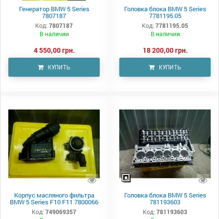
Генератор BMW 5 Series
Головка блока BMW 5 Series
7807187
7781195.05
Код:
7807187
Код:
7781195.05
В наличии
В наличии
4 550,00 грн.
18 200,00 грн.
КУПИТЬ
КУПИТЬ
Корпус масляного фильтра
Головка блока BMW 5 Series
BMW 5 Series F10 F11 7800066
781193603
Код:
749069357
Код:
781193603