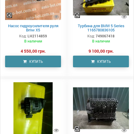
Насос гидроусилителя руля
Турбина для BMW 5 Series
Bmw X5
1165780836105
Код:
LH2114859
Код:
749067418
В наличии
В наличии
4 550,00 грн.
9 100,00 грн.
КУПИТЬ
КУПИТЬ