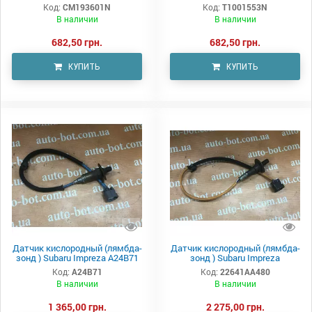
Код:
CM193601N
Код:
T1001553N
В наличии
В наличии
682,50 грн.
682,50 грн.
КУПИТЬ
КУПИТЬ
Датчик кислородный (лямбда-
Датчик кислородный (лямбда-
зонд ) Subaru Impreza A24B71
зонд ) Subaru Impreza
Код:
A24B71
Код:
22641AA480
В наличии
В наличии
1 365,00 грн.
2 275,00 грн.