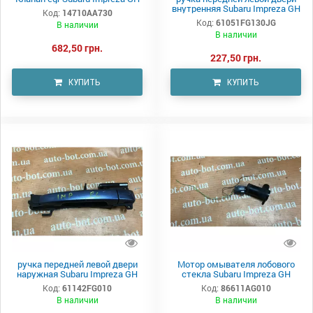
внутренняя Subaru Impreza GH
Код:
14710AA730
Код:
61051FG130JG
В наличии
В наличии
682,50 грн.
227,50 грн.
КУПИТЬ
КУПИТЬ
ручка передней левой двери
Мотор омывателя лобового
наружная Subaru Impreza GH
стекла Subaru Impreza GH
Код:
61142FG010
Код:
86611AG010
В наличии
В наличии