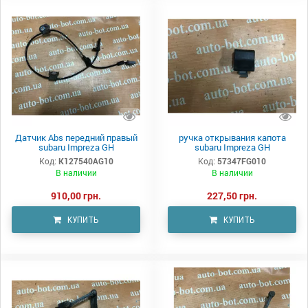
Датчик Abs передний правый
ручка открывания капота
subaru Impreza GH
subaru Impreza GH
Код:
K127540AG10
Код:
57347FG010
В наличии
В наличии
910,00 грн.
227,50 грн.
КУПИТЬ
КУПИТЬ