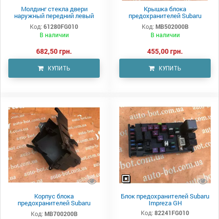
Молдинг стекла двери
Крышка блока
наружный передний левый
предохранителей Subaru
Subaru Impreza GH
Impreza GH
Код:
61280FG010
Код:
MB502000B
В наличии
В наличии
682,50 грн.
455,00 грн.
КУПИТЬ
КУПИТЬ
Корпус блока
Блок предохранителей Subaru
предохранителей Subaru
Impreza GH
Impreza GH
Код:
82241FG010
Код:
MB700200B