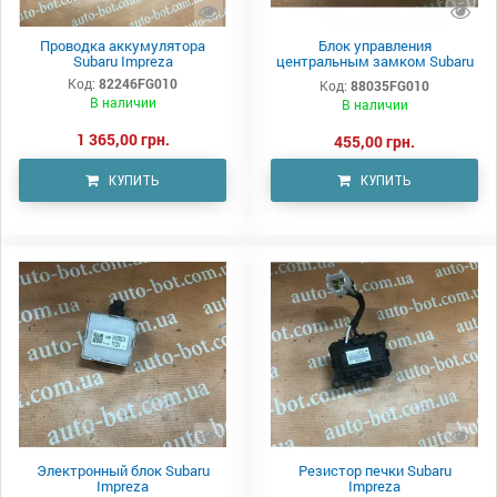
Проводка аккумулятора
Блок управления
Subaru Impreza
центральным замком Subaru
Impreza
Код:
82246FG010
Код:
88035FG010
В наличии
В наличии
1 365,00 грн.
455,00 грн.
КУПИТЬ
КУПИТЬ
Электронный блок Subaru
Резистор печки Subaru
Impreza
Impreza