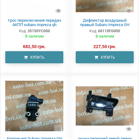
трос переключения передач
Дефлектор воздушный
АКПП subaru impreza gh
правый Subaru Impreza GH
Код:
35150YC000
Код:
66110FG000
В наличии
В наличии
682,50 грн.
227,50 грн.
КУПИТЬ
КУПИТЬ
Клапан egr Subaru Impreza GH
ручка передней левой двери