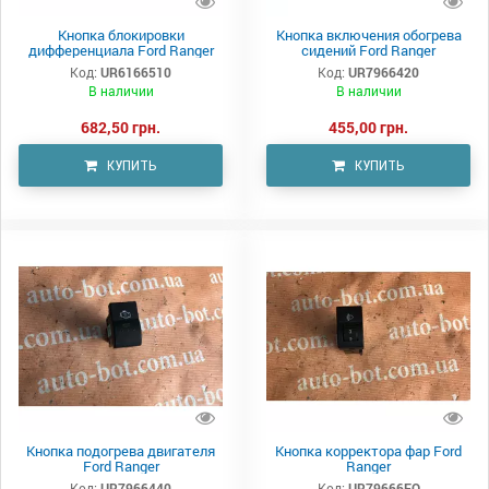
Кнопка блокировки
Кнопка включения обогрева
дифференциала Ford Ranger
сидений Ford Ranger
Код:
UR6166510
Код:
UR7966420
В наличии
В наличии
682,50 грн.
455,00 грн.
КУПИТЬ
КУПИТЬ
Кнопка подогрева двигателя
Кнопка корректора фар Ford
Ford Ranger
Ranger
Код:
UR7966440
Код:
UR79666FO