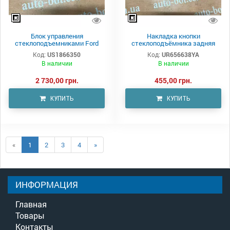
Блок управления
Накладка кнопки
стеклоподъемниками Ford
стеклоподъёмника задняя
Ranger
левая Ford Ranger
Код:
US1866350
Код:
UR656638YA
В наличии
В наличии
2 730,00 грн.
455,00 грн.
КУПИТЬ
КУПИТЬ
«
1
2
3
4
»
ИНФОРМАЦИЯ
Главная
Товары
Контакты