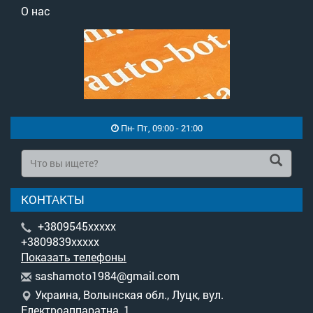
О нас
Пн- Пт, 09:00 - 21:00
КОНТАКТЫ
+3809545xxxxx
+3809839xxxxx
Показать телефоны
s
ash
amo
to1
984
@gm
ail
.co
m
Украина, Волынская обл., Луцк, вул.
Електроаппаратна, 1