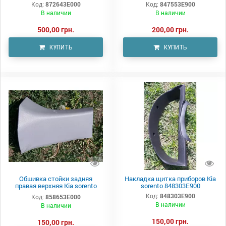
Код:
872643E000
Код:
847553E900
В наличии
В наличии
500,00 грн.
200,00 грн.
КУПИТЬ
КУПИТЬ
Обшивка стойки задняя
Накладка щитка приборов Kia
правая верхняя Kia sorento
sorento 848303E900
858653E000
Код:
848303E900
Код:
858653E000
В наличии
В наличии
150,00 грн.
150,00 грн.