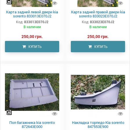
Карта задней левой двери kia
Карта задней правой двери kia
sorento 833013E070J2
sorento 833023E070J2
Код:
833013E070J2
Код:
833023E070J2
В наличии
В наличии
250,00 грн.
250,00 грн.
КУПИТЬ
КУПИТЬ
Пол багажника kia sorento
Накладка торпедо Kia sorento
872643E000
847553E900