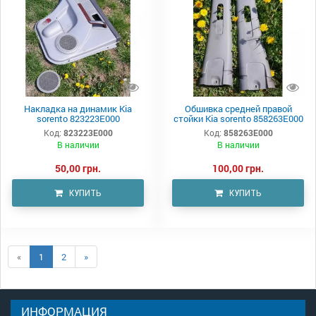
Накладка на динамик Kia
Обшивка средней правой
sorento 823223E000
стойки Kia sorento 858263E000
Код:
823223E000
Код:
858263E000
В наличии
В наличии
50,00 грн.
100,00 грн.
КУПИТЬ
КУПИТЬ
«
1
2
»
ИНФОРМАЦИЯ