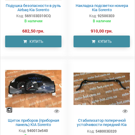
Подушка безопасности в руль
Накладка подсветки номера
Airbag Kia Sorento
Kia Sorento
Код:
569103E010CQ
Код:
925003E0
В наличии
В наличии
682,50 грн.
910,00 грн.
КУПИТЬ
КУПИТЬ
Щиток приборов (приборная
Стабилизатор поперечной
панель) KIA Sorento
устойчивости передний Kia
Sorento
Код:
940013e540
Код:
548003E020