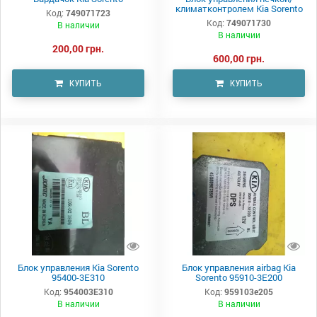
климатконтролем Kia Sorento
Код:
749071723
Код:
749071730
В наличии
В наличии
200,00 грн.
600,00 грн.
КУПИТЬ
КУПИТЬ
Блок управления Kia Sorento
Блок управления airbag Kia
95400-3E310
Sorento 95910-3E200
Код:
954003E310
Код:
959103e205
В наличии
В наличии