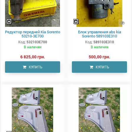
Редуктор передней Kia Sorento
Блок управления abs kia
53210-3E700
Sorento 589103E310
Код:
532103E700
Код:
589103E310
В наличии
В наличии
6 825,00 грн.
500,00 грн.
КУПИТЬ
КУПИТЬ