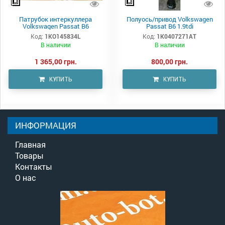
Патрубок интеркуллера
Полуось/привод Volkswagen
Volkswagen Passat B6
Passat B6 1.9tdi
Код:
1KO145834L
Код:
1K0407271AT
В наличии
В наличии
1 365,00 грн.
800,00 грн.
КУПИТЬ
КУПИТЬ
ИНФОРМАЦИЯ
Главная
Товары
Контакты
О нас