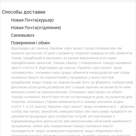
Способы доставки
Новая Почта(курьер)
Новая Почта(отделение)
Самовывоз
Повернення і обмін
Відповідно до закону України «про захист прав споживачів» ви
можете протягом 14 днів з моменту покупки повернути або обміняти
товар, придбаний в магазині, за умови виконання всіх норм
передбачених законом. Умови обміну / повернення товару належної
якості стаття 9. Відповідно до закону України «про захист прав
споживачів»: споживач має право обміняти непродовольчий товар
належної якості на аналогічний у продавця, у якого він був
придбаний, якщо товар не задовольнив його за формою, габаритами,
фасоном, кольором, розміром або з інших причин не може бути ним
використаний за призначенням. Споживач має право на обмін
товару належної якості протягом чотирнадцяти днів, не рахуючи дня
покупки. споживач (термін вживається в такому значенні згідно
статті 1. п.22 закону України «про захист прав споживачів») – фізична
особа, яка купує, замовляє, використовує або має намір придбати чи
замовити продукцію для особистих потреб, не пов’язаних з
підприємницькою діяльністю або виконанням обов’язків найманого
працівника. обмін або повернення товару належної якості
провадиться: якщо не використовувався; якщо збережено його
товарний вигляд, споживчі властивості, пломби, ярлики; на підставі