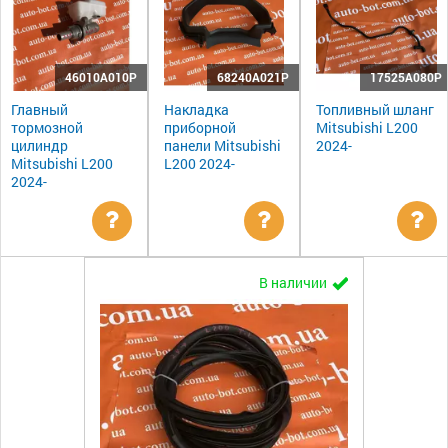
46010A010P
68240A021P
17525A080P
Главный
Накладка
Топливный шланг
тормозной
приборной
Mitsubishi L200
цилиндр
панели Mitsubishi
2024-
Mitsubishi L200
L200 2024-
2024-
Уточнить
Уточнить
Ут
В наличии
цену
цену
цен