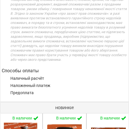
розрахунковий документ, виданий споживачеві разом з проданим
товаром. умови обміну / повернення товару неналежної якості стаття
8. Згідно із законом України «про захист прав споживачів»: в разі
виявлення протягом встановленого гарантійного строку недоліків
споживач, в порядку та в строки, встановлені законодавством, має
право вимагати безоплатного усунення недоліків товару в розумний
строк. вимоги споживача, передбачених цією статтею, не підлягають
задоволенню, якщо продавець, виробник (підприємство, що
задовольняє вимоги споживача, встановлені частиною першою цієї
статті) доведуть, що недоліки товару виникли внаслідок порушення
споживачем правил користування товаром або його зберігання.
Споживач має право брати участь у перевірці якості товару особисто
або через свого представника.
Способы оплаты
Наличный расчёт
Наложенный платеж
Предоплата
НОВИНКИ!
В наличии
В наличии
В наличии