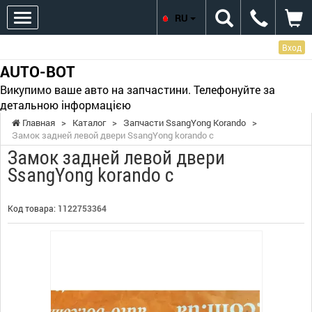
RU
Вход
AUTO-BOT
Викупимо ваше авто на запчастини. Телефонуйте за
детальною інформацією
Главная
>
Каталог
>
Запчасти SsangYong Korando
>
Замок задней левой двери SsangYong korando c
Замок задней левой двери
SsangYong korando c
Код товара:
1122753364