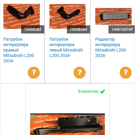
1505B382
1505B384
14461A010P
Патрубок
Патрубок
Радиатор
интеркулера
интеркулера
интеркулера
правый
левый Mitsubishi
Mitsubishi L200
Mitsubishi L200
L200 2024-
2024-
2024-
Уточнить
Уточнить
Ут
В наличии
цену
цену
цен