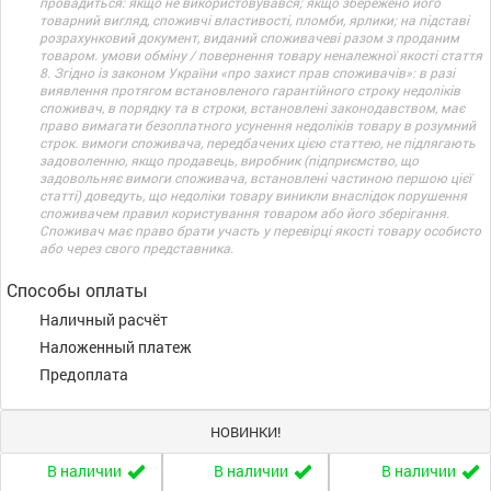
провадиться: якщо не використовувався; якщо збережено його
товарний вигляд, споживчі властивості, пломби, ярлики; на підставі
розрахунковий документ, виданий споживачеві разом з проданим
товаром. умови обміну / повернення товару неналежної якості стаття
8. Згідно із законом України «про захист прав споживачів»: в разі
виявлення протягом встановленого гарантійного строку недоліків
споживач, в порядку та в строки, встановлені законодавством, має
право вимагати безоплатного усунення недоліків товару в розумний
строк. вимоги споживача, передбачених цією статтею, не підлягають
задоволенню, якщо продавець, виробник (підприємство, що
задовольняє вимоги споживача, встановлені частиною першою цієї
статті) доведуть, що недоліки товару виникли внаслідок порушення
споживачем правил користування товаром або його зберігання.
Споживач має право брати участь у перевірці якості товару особисто
або через свого представника.
Способы оплаты
Наличный расчёт
Наложенный платеж
Предоплата
НОВИНКИ!
В наличии
В наличии
В наличии