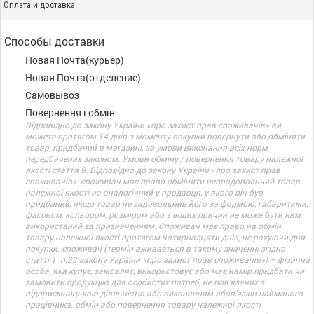
Оплата и доставка
Способы доставки
Новая Почта(курьер)
Новая Почта(отделение)
Самовывоз
Повернення і обмін
Відповідно до закону України «про захист прав споживачів» ви
можете протягом 14 днів з моменту покупки повернути або обміняти
товар, придбаний в магазині, за умови виконання всіх норм
передбачених законом. Умови обміну / повернення товару належної
якості стаття 9. Відповідно до закону України «про захист прав
споживачів»: споживач має право обміняти непродовольчий товар
належної якості на аналогічний у продавця, у якого він був
придбаний, якщо товар не задовольнив його за формою, габаритами,
фасоном, кольором, розміром або з інших причин не може бути ним
використаний за призначенням. Споживач має право на обмін
товару належної якості протягом чотирнадцяти днів, не рахуючи дня
покупки. споживач (термін вживається в такому значенні згідно
статті 1. п.22 закону України «про захист прав споживачів») – фізична
особа, яка купує, замовляє, використовує або має намір придбати чи
замовити продукцію для особистих потреб, не пов’язаних з
підприємницькою діяльністю або виконанням обов’язків найманого
працівника. обмін або повернення товару належної якості