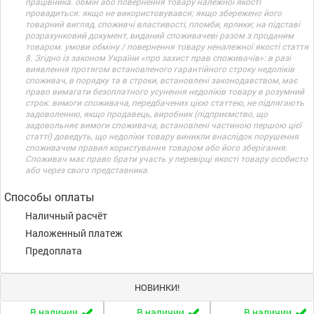
працівника. обмін або повернення товару належної якості
провадиться: якщо не використовувався; якщо збережено його
товарний вигляд, споживчі властивості, пломби, ярлики; на підставі
розрахунковий документ, виданий споживачеві разом з проданим
товаром. умови обміну / повернення товару неналежної якості стаття
8. Згідно із законом України «про захист прав споживачів»: в разі
виявлення протягом встановленого гарантійного строку недоліків
споживач, в порядку та в строки, встановлені законодавством, має
право вимагати безоплатного усунення недоліків товару в розумний
строк. вимоги споживача, передбачених цією статтею, не підлягають
задоволенню, якщо продавець, виробник (підприємство, що
задовольняє вимоги споживача, встановлені частиною першою цієї
статті) доведуть, що недоліки товару виникли внаслідок порушення
споживачем правил користування товаром або його зберігання.
Споживач має право брати участь у перевірці якості товару особисто
або через свого представника.
Способы оплаты
Наличный расчёт
Наложенный платеж
Предоплата
НОВИНКИ!
В наличии
В наличии
В наличии