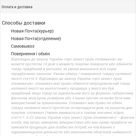
Оплата и доставка
Способы доставки
Новая Почта(курьер)
Новая Почта(отделение)
Самовывоз
Повернення і обмін
Відповідно до закону України «про захист прав споживачів» ви
можете протягом 14 днів з моменту покупки повернути або обміняти
товар, придбаний в магазині, за умови виконання всіх норм
передбачених законом. Умови обміну / повернення товару належної
якості стаття 9. Відповідно до закону України «про захист прав
споживачів»: споживач має право обміняти непродовольчий товар
належної якості на аналогічний у продавця, у якого він був
придбаний, якщо товар не задовольнив його за формою, габаритами,
фасоном, кольором, розміром або з інших причин не може бути ним
використаний за призначенням. Споживач має право на обмін
товару належної якості протягом чотирнадцяти днів, не рахуючи дня
покупки. споживач (термін вживається в такому значенні згідно
статті 1. п.22 закону України «про захист прав споживачів») – фізична
особа, яка купує, замовляє, використовує або має намір придбати чи
замовити продукцію для особистих потреб, не пов’язаних з
підприємницькою діяльністю або виконанням обов’язків найманого