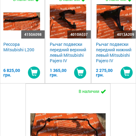
4150A098
4010A037
4013A209
Рессора
Рычаг подвески
Рычаг подвески
Mitsubishi L200
передний верхний
передний нижний
левый Mitsubishi
левый Mitsubishi
Pajero IV
Pajero IV
6 825,00
1 365,00
2 275,00
грн.
грн.
грн.
Купить
Купить
Ку
В наличии