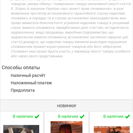
товаром. умови обміну / повернення товару неналежної якості стаття
8. Згідно із законом України «про захист прав споживачів»: в разі
виявлення протягом встановленого гарантійного строку недоліків
споживач, в порядку та в строки, встановлені законодавством, має
право вимагати безоплатного усунення недоліків товару в розумний
строк. вимоги споживача, передбачених цією статтею, не підлягають
задоволенню, якщо продавець, виробник (підприємство, що
задовольняє вимоги споживача, встановлені частиною першою цієї
статті) доведуть, що недоліки товару виникли внаслідок порушення
споживачем правил користування товаром або його зберігання.
Споживач має право брати участь у перевірці якості товару особисто
або через свого представника.
Способы оплаты
Наличный расчёт
Наложенный платеж
Предоплата
НОВИНКИ!
В наличии
В наличии
В наличии