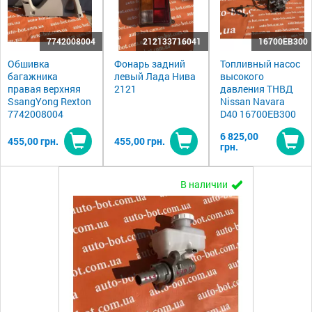
7742008004
212133716041
16700EB300
Обшивка
Фонарь задний
Топливный насос
багажника
левый Лада Нива
высокого
правая верхняя
2121
давления ТНВД
SsangYong Rexton
Nissan Navara
7742008004
D40 16700EB300
6 825,00
455,00 грн.
455,00 грн.
грн.
Купить
Купить
Ку
В наличии