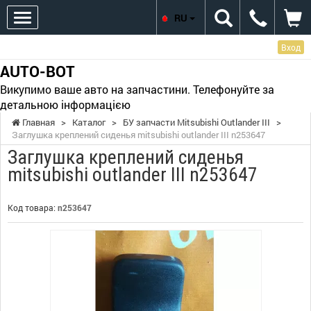
RU
Вход
AUTO-BOT
Викупимо ваше авто на запчастини. Телефонуйте за
детальною інформацією
Главная
>
Каталог
>
БУ запчасти Mitsubishi Outlander III
>
Заглушка креплений сиденья mitsubishi outlander III n253647
Заглушка креплений сиденья
mitsubishi outlander III n253647
Код товара:
n253647