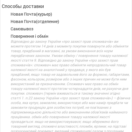
Способы доставки
Новая Почта(курьер)
Новая Почта(отделение)
Самовывоз
Повернення і обмін
Відповідно до закону України «про захист прав споживачів» ви
можете протягом 14 днів з моменту покупки повернути або обміняти
товар, придбаний в магазині, за умови виконання всіх норм
передбачених законом. Умови обміну / повернення товару належної
якості стаття 9. Відповідно до закону України «про захист прав
споживачів»: споживач має право обміняти непродовольчий товар
належної якості на аналогічний у продавця, у якого він був
придбаний, якщо товар не задовольнив його за формою, габаритами,
фасоном, кольором, розміром або з інших причин не може бути ним
використаний за призначенням. Споживач має право на обмін
товару належної якості протягом чотирнадцяти днів, не рахуючи дня
покупки. споживач (термін вживається в такому значенні згідно
статті 1. п.22 закону України «про захист прав споживачів») – фізична
особа, яка купує, замовляє, використовує або має намір придбати чи
замовити продукцію для особистих потреб, не пов’язаних з
підприємницькою діяльністю або виконанням обов’язків найманого
працівника. обмін або повернення товару належної якості
провадиться: якщо не використовувався; якщо збережено його
товарний вигляд, споживчі властивості, пломби, ярлики; на підставі
розрахунковий документ, виданий споживачеві разом з проданим