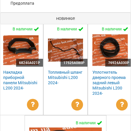
Предоплата
НОВИНКИ!
В наличии
В наличии
В наличии
68240A021P
17525A080P
76924A030P
Накладка
Топливный шланг
Уплотнитель
приборной
Mitsubishi L200
дверного проема
панели Mitsubishi
2024-
задний левый
L200 2024-
Mitsubishi L200
2024-
Уточнить
Уточнить
Ут
В наличии
цену
цену
цен