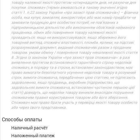
товару належної якості протягом чотирнадцяти днів, не рахуючи дня
покупки. споживач (термін вживається в такому значенні згідно
статті 1. п.22 закону України «про захист прав споживачів») – фізична
особа, яка купує, замовляє, використовує або має намір придбати чи
замовити продукцію для особистих потреб, не пов’язаних з
підприємницькою діяльністю або виконанням обов’язків найманого
працівника. обмін або повернення товару належної якості
провадиться: якщо не використовувався; якщо збережено його
товарний вигляд, споживчі властивості, пломби, ярлики; на підставі
розрахунковий документ, виданий споживачеві разом з проданим
товаром. умови обміну / повернення товару неналежної якості стаття
8. Згідно із законом України «про захист прав споживачів»: в разі
виявлення протягом встановленого гарантійного строку недоліків
споживач, в порядку та в строки, встановлені законодавством, має
право вимагати безоплатного усунення недоліків товару в розумний
строк. вимоги споживача, передбачених цією статтею, не підлягають
задоволенню, якщо продавець, виробник (підприємство, що
задовольняє вимоги споживача, встановлені частиною першою цієї
статті) доведуть, що недоліки товару виникли внаслідок порушення
споживачем правил користування товаром або його зберігання.
Споживач має право брати участь у перевірці якості товару особисто
або через свого представника.
Способы оплаты
Наличный расчёт
Наложенный платеж