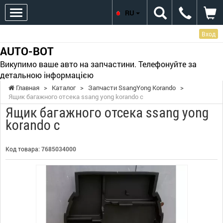
RU
Вход
AUTO-BOT
Викупимо ваше авто на запчастини. Телефонуйте за
детальною інформацією
Главная
>
Каталог
>
Запчасти SsangYong Korando
>
Ящик багажного отсека ssang yong korando c
Ящик багажного отсека ssang yong
korando c
Код товара:
7685034000