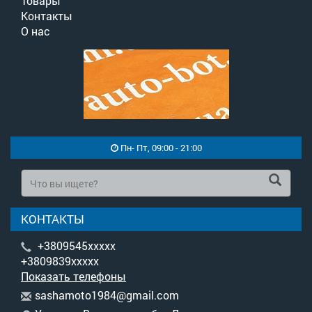
Товары
Контакты
О нас
Пн- Пт, 09:00 - 21:00
КОНТАКТЫ
+3809545xxxxx
+3809839xxxxx
Показать телефоны
s
ash
amo
to1
984
@gm
ail
.co
m