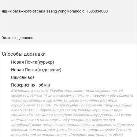
ящик багажного отсека ssang yong korando c 7685034000
Оплата и доставка
Способы доставки
Новая Почта(курьер)
Новая Почта(отделение)
Самовывоз
Повернення і обмін
Відповідно до закону України «про захист прав споживачів» ви
можете протягом 14 днів з моменту покупки повернути або обміняти
товар, придбаний в магазині, за умови виконання всіх норм
передбачених законом. Умови обміну / повернення товару належної
якості стаття 9. Відповідно до закону України «про захист прав
споживачів»: споживач має право обміняти непродовольчий товар
належної якості на аналогічний у продавця, у якого він був
придбаний, якщо товар не задовольнив його за формою, габаритами,
фасоном, кольором, розміром або з інших причин не може бути ним
використаний за призначенням. Споживач має право на обмін