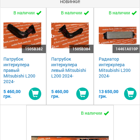
НОВИНКИ!
В наличии
В наличии
В наличии
1505B382
1505B384
14461A010P
Патрубок
Патрубок
Радиатор
интеркулера
интеркулера
интеркулера
правый
левый Mitsubishi
Mitsubishi L200
Mitsubishi L200
L200 2024-
2024-
2024-
5 460,00
5 460,00
13 650,00
грн.
грн.
грн.
Купить
Купить
Ку
В наличии