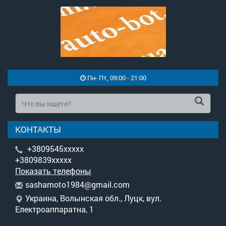
Пн- Пт, 09:00 - 21:00
КОНТАКТЫ
+3809545xxxxx
+3809839xxxxx
Показать телефоны
s
ash
amo
to1
984
@gm
ail
.co
m
Украина, Волынская обл., Луцк, вул.
Електроаппаратна, 1