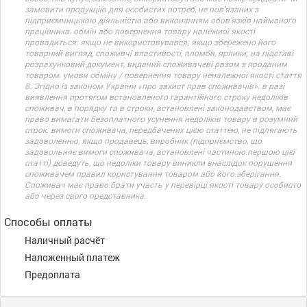
замовити продукцію для особистих потреб, не пов’язаних з
підприємницькою діяльністю або виконанням обов’язків найманого
працівника. обмін або повернення товару належної якості
провадиться: якщо не використовувався; якщо збережено його
товарний вигляд, споживчі властивості, пломби, ярлики; на підставі
розрахунковий документ, виданий споживачеві разом з проданим
товаром. умови обміну / повернення товару неналежної якості стаття
8. Згідно із законом України «про захист прав споживачів»: в разі
виявлення протягом встановленого гарантійного строку недоліків
споживач, в порядку та в строки, встановлені законодавством, має
право вимагати безоплатного усунення недоліків товару в розумний
строк. вимоги споживача, передбачених цією статтею, не підлягають
задоволенню, якщо продавець, виробник (підприємство, що
задовольняє вимоги споживача, встановлені частиною першою цієї
статті) доведуть, що недоліки товару виникли внаслідок порушення
споживачем правил користування товаром або його зберігання.
Споживач має право брати участь у перевірці якості товару особисто
або через свого представника.
Способы оплаты
Наличный расчёт
Наложенный платеж
Предоплата