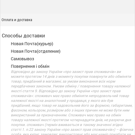
Оплата и доставка
Способы доставки
Новая Почта(курьер)
Новая Почта(отделение)
Самовывоз
Повернення і обмін
Відповідно до закону України «про захист прав споживачів» ви
можете протягом 14 днів з моменту покупки повернути або обміняти
товар, придбаний в магазині, за умови виконання всіх норм
передбачених законом. Умови обміну / повернення товару належної
якості стаття 9. Відповідно до закону України «про захист прав
споживачів»: споживач має право обміняти непродовольчий товар
належної якості на аналогічний у продавця, у якого він був
придбаний, якщо товар не задовольнив його за формою, габаритами,
фасоном, кольором, розміром або з інших причин не може бути ним
використаний за призначенням. Споживач має право на обмін
товару належної якості протягом чотирнадцяти днів, не рахуючи дня
покупки. споживач (термін вживається в такому значенні згідно
статті 1. п.22 закону України «про захист прав споживачів») – фізична
особа, яка купує, замовляє, використовує або має намір придбати чи