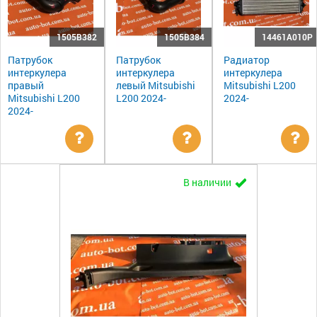
1505B382
1505B384
14461A010P
Патрубок
Патрубок
Радиатор
интеркулера
интеркулера
интеркулера
правый
левый Mitsubishi
Mitsubishi L200
Mitsubishi L200
L200 2024-
2024-
2024-
Уточнить
Уточнить
Ут
В наличии
цену
цену
цен