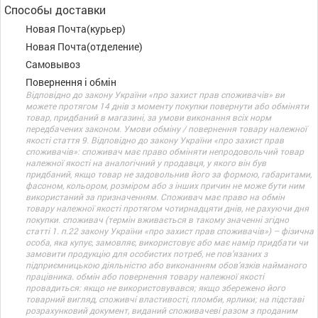
Способы доставки
Новая Почта(курьер)
Новая Почта(отделение)
Самовывоз
Повернення і обмін
Відповідно до закону України «про захист прав споживачів» ви
можете протягом 14 днів з моменту покупки повернути або обміняти
товар, придбаний в магазині, за умови виконання всіх норм
передбачених законом. Умови обміну / повернення товару належної
якості стаття 9. Відповідно до закону України «про захист прав
споживачів»: споживач має право обміняти непродовольчий товар
належної якості на аналогічний у продавця, у якого він був
придбаний, якщо товар не задовольнив його за формою, габаритами,
фасоном, кольором, розміром або з інших причин не може бути ним
використаний за призначенням. Споживач має право на обмін
товару належної якості протягом чотирнадцяти днів, не рахуючи дня
покупки. споживач (термін вживається в такому значенні згідно
статті 1. п.22 закону України «про захист прав споживачів») – фізична
особа, яка купує, замовляє, використовує або має намір придбати чи
замовити продукцію для особистих потреб, не пов’язаних з
підприємницькою діяльністю або виконанням обов’язків найманого
працівника. обмін або повернення товару належної якості
провадиться: якщо не використовувався; якщо збережено його
товарний вигляд, споживчі властивості, пломби, ярлики; на підставі
розрахунковий документ, виданий споживачеві разом з проданим