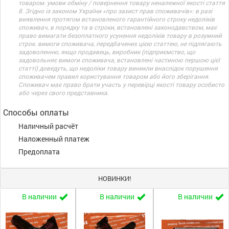
товаром. умови обміну / повернення товару неналежної якості стаття
8. Згідно із законом України «про захист прав споживачів»: в разі
виявлення протягом встановленого гарантійного строку недоліків
споживач, в порядку та в строки, встановлені законодавством, має
право вимагати безоплатного усунення недоліків товару в розумний
строк. вимоги споживача, передбачених цією статтею, не підлягають
задоволенню, якщо продавець, виробник (підприємство, що
задовольняє вимоги споживача, встановлені частиною першою цієї
статті) доведуть, що недоліки товару виникли внаслідок порушення
споживачем правил користування товаром або його зберігання.
Споживач має право брати участь у перевірці якості товару особисто
або через свого представника.
Способы оплаты
Наличный расчёт
Наложенный платеж
Предоплата
НОВИНКИ!
В наличии
В наличии
В наличии