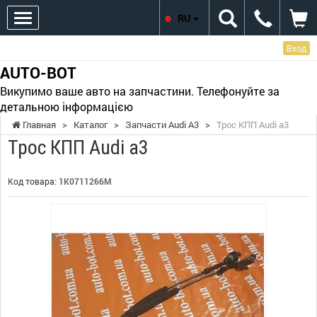
RU
Вход
AUTO-BOT
Викупимо ваше авто на запчастини. Телефонуйте за
детальною інформацією
Главная
>
Каталог
>
Запчасти Audi A3
>
Трос КПП Audi a3
Трос КПП Audi a3
Код товара:
1K0711266M