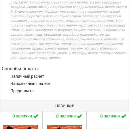
розрахунковий документ, виданий споживачеві разом з проданим
товаром. умови обміну / повернення товару неналежної якості стаття
8. Згідно із законом України «про захист прав споживачів»: в разі
виявлення протягом встановленого гарантійного строку недоліків
споживач, в порядку та в строки, встановлені законодавством, має
право вимагати безоплатного усунення недоліків товару в розумний
строк. вимоги споживача, передбачених цією статтею, не підлягають
задоволенню, якщо продавець, виробник (підприємство, що
задовольняє вимоги споживача, встановлені частиною першою цієї
статті) доведуть, що недоліки товару виникли внаслідок порушення
споживачем правил користування товаром або його зберігання.
Споживач має право брати участь у перевірці якості товару особисто
або через свого представника.
Способы оплаты
Наличный расчёт
Наложенный платеж
Предоплата
НОВИНКИ!
В наличии
В наличии
В наличии