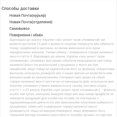
Способы доставки
Новая Почта(курьер)
Новая Почта(отделение)
Самовывоз
Повернення і обмін
Відповідно до закону України «про захист прав споживачів» ви
можете протягом 14 днів з моменту покупки повернути або обміняти
товар, придбаний в магазині, за умови виконання всіх норм
передбачених законом. Умови обміну / повернення товару належної
якості стаття 9. Відповідно до закону України «про захист прав
споживачів»: споживач має право обміняти непродовольчий товар
належної якості на аналогічний у продавця, у якого він був
придбаний, якщо товар не задовольнив його за формою, габаритами,
фасоном, кольором, розміром або з інших причин не може бути ним
використаний за призначенням. Споживач має право на обмін
товару належної якості протягом чотирнадцяти днів, не рахуючи дня
покупки. споживач (термін вживається в такому значенні згідно
статті 1. п.22 закону України «про захист прав споживачів») – фізична
особа, яка купує, замовляє, використовує або має намір придбати чи
замовити продукцію для особистих потреб, не пов’язаних з
підприємницькою діяльністю або виконанням обов’язків найманого
працівника. обмін або повернення товару належної якості
провадиться: якщо не використовувався; якщо збережено його
товарний вигляд, споживчі властивості, пломби, ярлики; на підставі