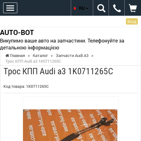
RU
Вход
AUTO-BOT
Викупимо ваше авто на запчастини. Телефонуйте за
детальною інформацією
Главная
>
Каталог
>
Запчасти Audi A3
>
Трос КПП Audi a3 1K0711265C
Трос КПП Audi a3 1K0711265C
Код товара:
1K0711265C