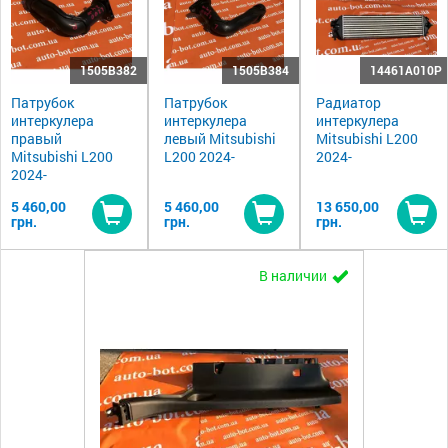
1505B382
1505B384
14461A010P
Патрубок
Патрубок
Радиатор
интеркулера
интеркулера
интеркулера
правый
левый Mitsubishi
Mitsubishi L200
Mitsubishi L200
L200 2024-
2024-
2024-
5 460,00
5 460,00
13 650,00
грн.
грн.
грн.
Купить
Купить
Ку
В наличии